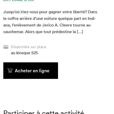
Jusqu’où iriez-vous pour gag­n­er votre lib­erté? Dans
le cof­fre arrière d’une voiture quelque part en Indi­
ana, l’enlèvement de Jeri­co A. Cleere tourne au
cauchemar. Alors que tout prédes­tine la […]
Disponible sur place
au kiosque
525
Acheter en ligne
Participer à cette activité