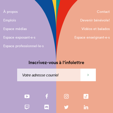
À propos
Contact
Emplois
Devenir bénévole!
Espace médias
Vidéos et balados
Espace exposant·e⋅s
Espace enseignant·e⋅s
Espace professionnel·le⋅s
Inscrivez-vous à l'infolettre