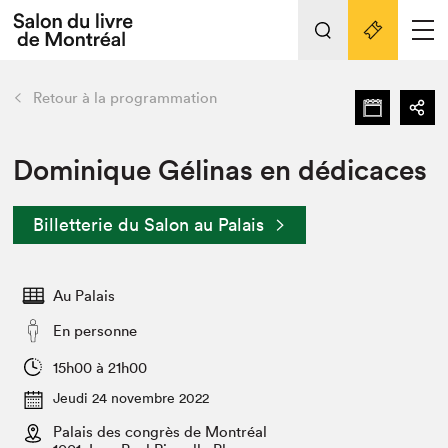
Tout sur l'édition 2022
Nos activités
retour
Retour à la programmation
Actualités
Liens pratiques
Dominique Gélinas en dédicaces
Édition 2022
Billetterie du Salon au Palais
Vidéos et Balados
Planifier sa visite
Au Palais
Club de lecture Braindate
Nous connaître
En personne
Projets partenaires 2022
15h00 à 21h00
Espace médias
Jeudi 24 novembre 2022
Espace exposant⋅e⋅s
Archives
Palais des congrès de Montréal