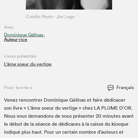
Crédits Photo - Jim Lego
Avec
Dominique Gélinas,
Auteur·rice
Livres présentés
L'âme soeur du vertige
Pour tou⋅te⋅s
Français
Venez ren­con­tr­er Dominique Géli­nas et faire dédi­cac­er
son livre « L’âme soeur du ver­tige » chez
LA
PLUME
D’OR.
Nous vous deman­dons de vous présen­ter
20
min­utes avant
le début de la séance de dédi­caces à la caisse du kiosque
indiqué plus haut. Pour un cer­tain nom­bre d’auteurs et