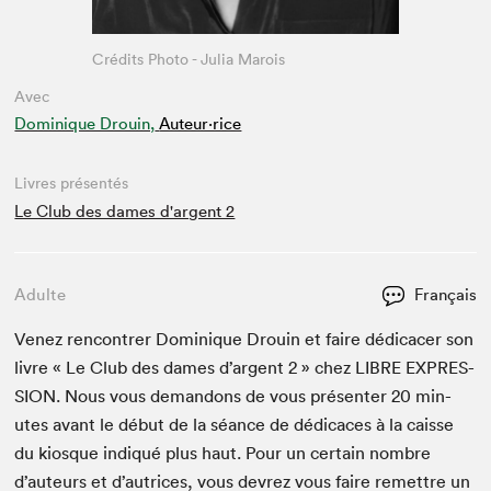
Crédits Photo - Julia Marois
Avec
Dominique Drouin,
Auteur·rice
Livres présentés
Le Club des dames d'argent 2
Adulte
Français
Venez ren­con­tr­er Dominique Drouin et faire dédi­cac­er son
livre « Le Club des dames d’ar­gent
2
» chez
LIBRE
EXPRES­
SION
. Nous vous deman­dons de vous présen­ter
20
min­
utes avant le début de la séance de dédi­caces à la caisse
du kiosque indiqué plus haut. Pour un cer­tain nom­bre
d’auteurs et d’autrices, vous devrez vous faire remet­tre un