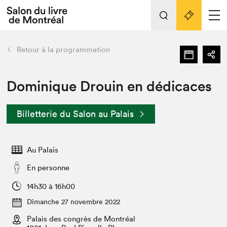
Tout sur l'édition 2022
Nos activités
retour
Retour à la programmation
Actualités
Liens pratiques
Dominique Drouin en dédicaces
Édition 2022
Billetterie du Salon au Palais
Vidéos et Balados
Planifier sa visite
Au Palais
Club de lecture Braindate
Nous connaître
En personne
Projets partenaires 2022
14h30 à 16h00
Espace médias
Dimanche 27 novembre 2022
Espace exposant⋅e⋅s
Archives
Palais des congrès de Montréal