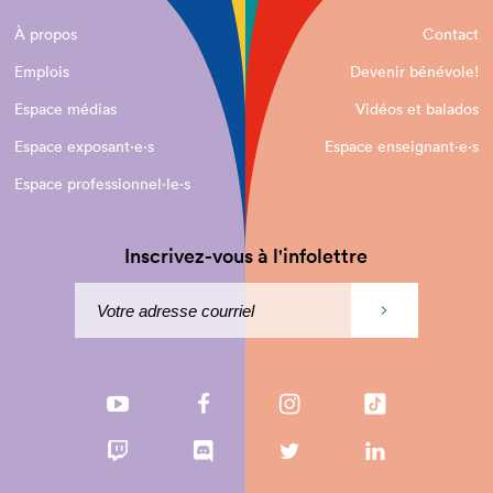
À propos
Contact
Emplois
Devenir bénévole!
Espace médias
Vidéos et balados
Espace exposant·e⋅s
Espace enseignant·e⋅s
Espace professionnel·le⋅s
Inscrivez-vous à l'infolettre