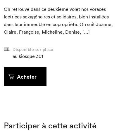
On retrou­ve dans ce deux­ième volet nos voraces
lec­tri­ces sex­agé­naires et sol­idaires, bien instal­lées
dans leur immeu­ble en copro­priété. On suit Joanne,
Claire, Françoise, Miche­line, Denise, […]
Disponible sur place
au kiosque
301
Acheter
Participer à cette activité