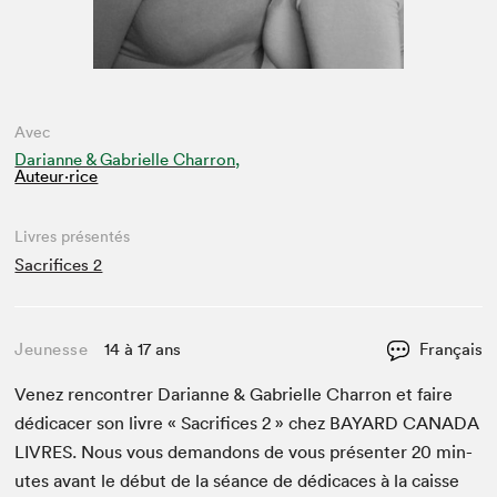
Avec
Darianne & Gabrielle Charron,
Auteur·rice
Livres présentés
Sacrifices 2
Jeunesse
14 à 17 ans
Français
Venez ren­con­tr­er Dar­i­anne
&
Gabrielle Char­ron et faire
dédi­cac­er son livre « Sac­ri­fices
2
» chez
BAYARD
CANA­DA
LIVRES
. Nous vous deman­dons de vous présen­ter
20
min­
utes avant le début de la séance de dédi­caces à la caisse