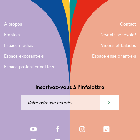
À propos
Contact
Emplois
Devenir bénévole!
Espace médias
Vidéos et balados
Espace exposant·e⋅s
Espace enseignant·e⋅s
Espace professionnel·le⋅s
Inscrivez-vous à l'infolettre