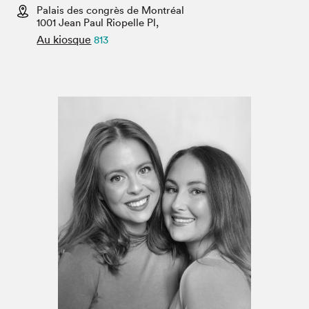
Espace enseignant·e·s
Palais des congrès de Montréal
1001 Jean Paul Riopelle Pl,
Espace pro
Au kiosque
813