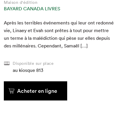
Maison d'édition
BAYARD CANADA LIVRES
Après les ter­ri­bles événe­ments qui leur ont redonné
vie, Linaey et Evah sont prêtes à tout pour met­tre
un terme à la malé­dic­tion qui pèse sur elles depuis
des mil­lé­naires. Cepen­dant, Samaël […]
Disponible sur place
au kiosque
813
Acheter en ligne