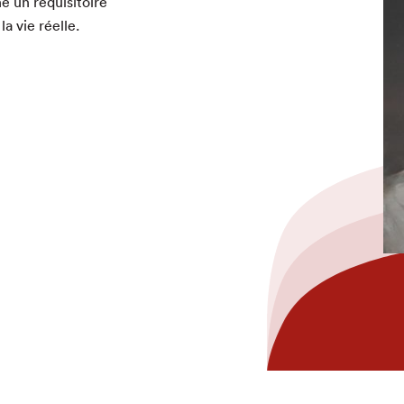
 un réquisi­toire
la vie réelle.
hez-vous?