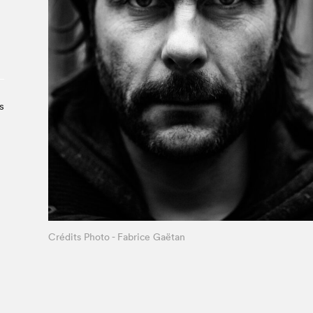
Le Salon dans la ville, espace
organisateur⋅rice
> SLM Pro
s
Crédits Photo - Fabrice Gaëtan