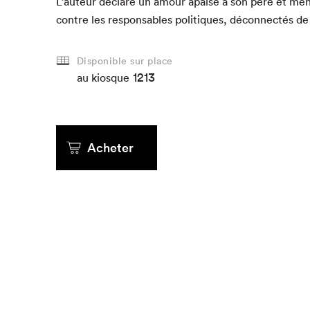
L’au­teur déclare un amour apaisé à son père et mène
con­tre les respon­s­ables poli­tiques, décon­nec­tés de 
Disponible sur place
Que cherc
1213
au kiosque
Acheter