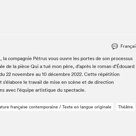
Club de lecture Braindate
Communication-Jeunesse au Salon
Le Salon dans ta classe
La Maison des libraires
Liseur Public
Françai
Vitrine du Festival littéraire international Metropolis
bleu
, la com­pag­nie Pétrus vous ouvre les portes de son proces­sus
La lecture en cadeau
­trale de la pièce Qui a tué mon père, d’après le roman d’É­douard
L'Aparté
 du
22
novem­bre au
10
décem­bre
2022
. Cette répéti­tion
SLM PRO
 s’éla­bore le tra­vail de mise en scène et de direc­tion
ons avec l’équipe artis­tique du spectacle.
rature française contemporaine / Texte en langue originale
Théâtre