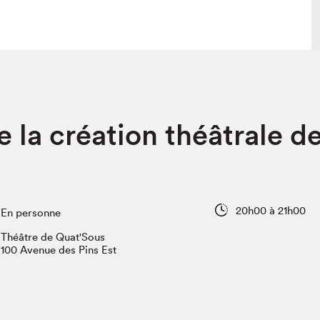
 visite
Nous connaître
e la création théâtrale d
lon
À propos
ée
Mission et valeurs
uverture
Équipe
au Salon
Politique de prévention du
harcèlement
20h00 à 21h00
En personne
al Traiteur
Politique d’écoresponsabilité
uestions des
Théâtre de Quat'Sous
e⋅s
100 Avenue des Pins Est