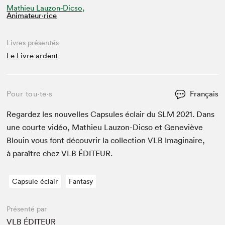
Mathieu Lauzon-Dicso,
Animateur⋅rice
Livres présentés
Le Livre ardent
Pour tou⋅te⋅s
Français
Regardez les nou­velles Cap­sules éclair du
SLM
2021
. Dans
une courte vidéo, Math­ieu Lau­zon-Dic­so et Geneviève
Blouin vous font décou­vrir la col­lec­tion
VLB
Imag­i­naire,
à paraître chez
VLB
ÉDITEUR
.
Capsule éclair
Fantasy
Présenté par
VLB ÉDITEUR