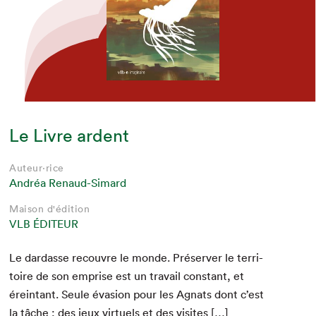
Le Livre ardent
Auteur·rice
Andréa Renaud-Simard
Maison d'édition
VLB ÉDITEUR
Le dar­d­asse recou­vre le monde. Préserv­er le ter­ri­
toire de son emprise est un tra­vail con­stant, et
érein­tant. Seule éva­sion pour les Agnats dont c’est
la tâche : des jeux virtuels et des visites […]