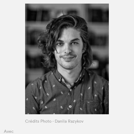
Espace enseignant·e·s
Espace pro
Crédits Photo - Danila Razykov
Avec