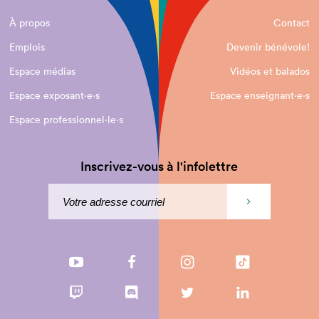
À propos
Contact
Emplois
Devenir bénévole!
Espace médias
Vidéos et balados
Espace exposant·e⋅s
Espace enseignant·e⋅s
Espace professionnel·le⋅s
Inscrivez-vous à l'infolettre