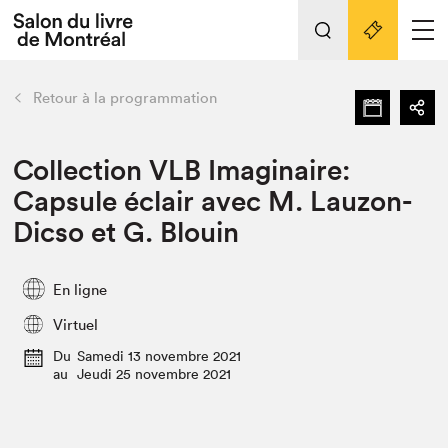
Tout sur l'édition 2022
Nos activités
retour
Retour à la programmation
Actualités
Liens pratiques
Collection VLB Imaginaire:
Capsule éclair avec M. Lauzon-
Édition 2022
Dicso et G. Blouin
Vidéos et Balados
Planifier sa visite
En ligne
Club de lecture Braindate
Nous connaître
Virtuel
Du
Samedi 13 novembre 2021
Projets partenaires 2022
Espace médias
au
Jeudi 25 novembre 2021
Espace exposant⋅e⋅s
Archives