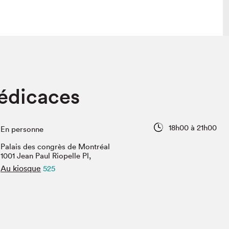
 visite
Nous connaître
dédicaces
lon
À propos
ée
Mission et valeurs
uverture
Équipe
18h00 à 21h00
En personne
au Salon
Politique de prévention du
harcèlement
Palais des congrès de Montréal
al Traiteur
1001 Jean Paul Riopelle Pl,
Politique d’écoresponsabilité
uestions des
Au kiosque
525
e⋅s