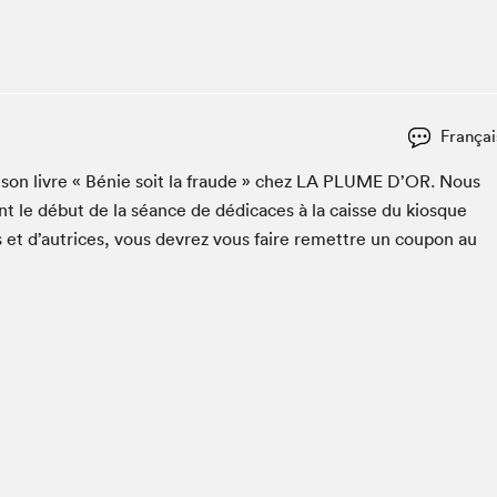
Club de lecture Braindate
Communication-Jeunesse au Salon
Le Salon dans ta classe
La Maison des libraires
Françai
Liseur Public
 son livre « Bénie soit la fraude » chez
LA
PLUME
D’OR. Nous
Vitrine du Festival littéraire international Metropolis
bleu
t le début de la séance de dédi­caces à la caisse du kiosque
La lecture en cadeau
s et d’autrices, vous devrez vous faire remet­tre un coupon au
L'Aparté
SLM PRO