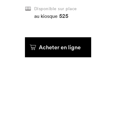
Disponible sur place
525
Que cherc
au kiosque
Acheter en ligne