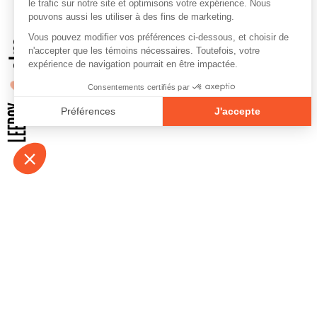
À propos
Contact
Emplois
Devenir bénévo
Espace médias
Vidéos et balad