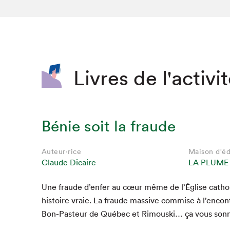
SLM 2020
SLM 2019
SLM 2018
Livres de l'activi
Bénie soit la fraude
Auteur·rice
Maison d'éd
Claude Dicaire
LA PLUME
Une fraude d’enfer au cœur même de l’Église cathol
his­toire vraie. La fraude mas­sive com­mise à l’enc
Bon-Pas­teur de Québec et Rimous­ki… ça vous son