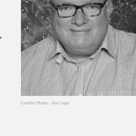
Le Salon dans la ville, espace
organisateur⋅rice
> SLM Pro
s
Crédits Photo - Jim Lego