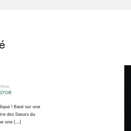
té
ition
 D'OR
ique ! Basé sur une
ontre des Sœurs du
ne une […]