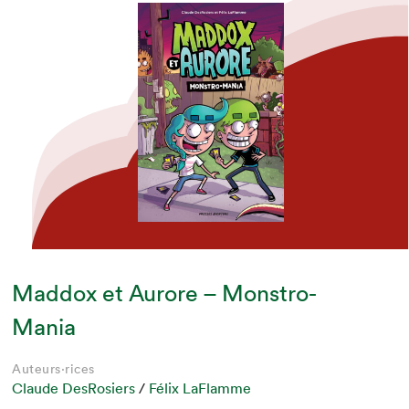
Maddox et Aurore – Monstro-
Mania
Auteurs·rices
Claude DesRosiers
/
Félix LaFlamme