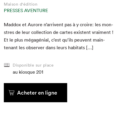
Maison d'édition
PRESSES AVENTURE
Mad­dox et Aurore n’arrivent pas à y croire: les mon­
stres de leur col­lec­tion de cartes exis­tent vrai­ment !
Et le plus mégagé­nial, c’est qu’ils peu­vent main­
tenant les observ­er dans leurs habitats […]
Disponible sur place
au kiosque
201
Acheter en ligne