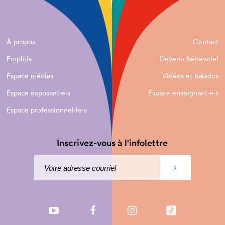
À propos
Contact
Emplois
Devenir bénévole!
Espace médias
Vidéos et balados
Espace exposant·e⋅s
Espace enseignant·e⋅s
Espace professionnel·le⋅s
Inscrivez-vous à l'infolettre