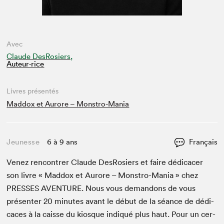
Avec
Claude DesRosiers,
Auteur·rice
Livres présentés
Maddox et Aurore – Monstro-Mania
Jeunesse
6 à 9 ans
Français
Venez ren­con­tr­er Claude DesRosiers et faire dédi­cac­er
son livre « Mad­dox et Aurore – Mon­stro-Mania » chez
PRESS­ES
AVEN­TURE
. Nous vous deman­dons de vous
présen­ter
20
min­utes avant le début de la séance de dédi­
caces à la caisse du kiosque indiqué plus haut. Pour un cer­