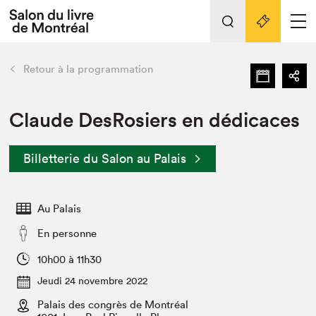
Tout sur l'édition 2022
Nos activités
retour
Retour à la programmation
Actualités
Liens pratiques
Claude DesRosiers en dédicaces
Édition 2022
Billetterie du Salon au Palais
Vidéos et Balados
Planifier sa visite
Au Palais
Club de lecture Braindate
Nous connaître
En personne
Projets partenaires 2022
10h00 à 11h30
Espace médias
Jeudi 24 novembre 2022
Espace exposant⋅e⋅s
Archives
Palais des congrès de Montréal