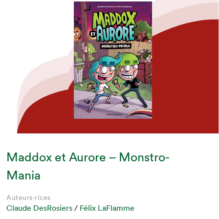
Maddox et Aurore – Monstro-
Mania
Auteurs·rices
Claude DesRosiers
/
Félix LaFlamme