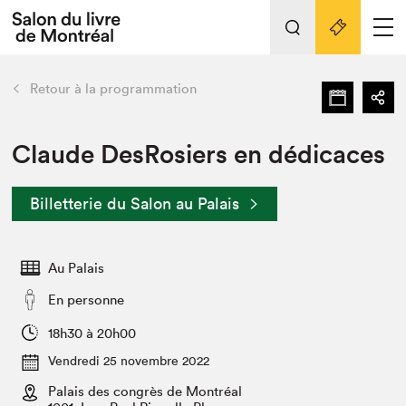
Tout sur l'édition 2022
Nos activités
retour
Retour à la programmation
Actualités
Liens pratiques
Claude DesRosiers en dédicaces
Édition 2022
Billetterie du Salon au Palais
Vidéos et Balados
Planifier sa visite
Au Palais
Club de lecture Braindate
Nous connaître
En personne
Projets partenaires 2022
18h30 à 20h00
Espace médias
Vendredi 25 novembre 2022
Espace exposant⋅e⋅s
Archives
Palais des congrès de Montréal