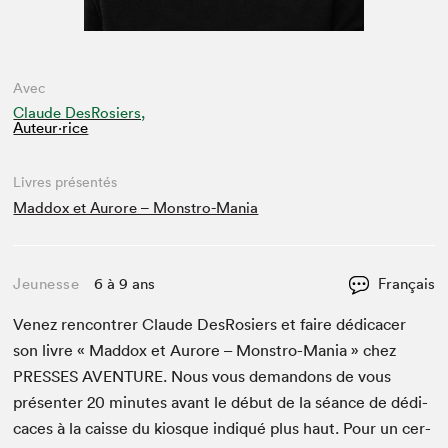
Avec
Claude DesRosiers,
Auteur·rice
Livres présentés
Maddox et Aurore – Monstro-Mania
Jeunesse
6 à 9 ans
Français
Venez ren­con­tr­er Claude DesRosiers et faire dédi­cac­er
son livre « Mad­dox et Aurore – Mon­stro-Mania » chez
PRESS­ES
AVEN­TURE
. Nous vous deman­dons de vous
présen­ter
20
min­utes avant le début de la séance de dédi­
caces à la caisse du kiosque indiqué plus haut. Pour un cer­