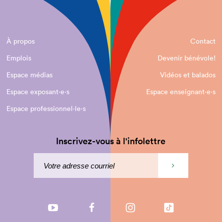
À propos
Contact
Emplois
Devenir bénévole!
Espace médias
Vidéos et balados
Espace exposant·e⋅s
Espace enseignant·e⋅s
Espace professionnel·le⋅s
Inscrivez-vous à l'infolettre