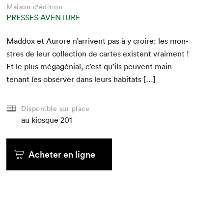
Maison d'édition
PRESSES AVENTURE
Mad­dox et Aurore n’arrivent pas à y croire: les mon­
stres de leur col­lec­tion de cartes exis­tent vrai­ment !
Et le plus mégagé­nial, c’est qu’ils peu­vent main­
tenant les observ­er dans leurs habitats […]
Disponible sur place
au kiosque
201
Acheter en ligne