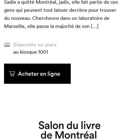
Sadie a quit­té Mon­tréal, jadis, elle fait par­tie de ces
gens qui peu­vent tout laiss­er der­rière pour trou­ver
du nou­veau. Chercheure dans un lab­o­ra­toire de
Mar­seille, elle passe la majorité de son […]
Disponible sur place
au kiosque
1001
Acheter en ligne
Que cherchez-vous?