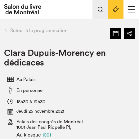
Tout sur l'édition 2022
Nos activités
retour
Retour à la programmation
Actualités
Liens pratiques
Clara Dupuis-Morency en
dédicaces
Édition 2022
Vidéos et Balados
Au Palais
Planifier sa visite
En personne
Club de lecture Braindate
Nous connaître
18h30 à 19h30
Jeudi 25 novembre 2021
Projets partenaires 2022
Espace médias
Palais des congrès de Montréal
1001 Jean Paul Riopelle Pl,
Espace exposant⋅e⋅s
Archives
Au kiosque
1001