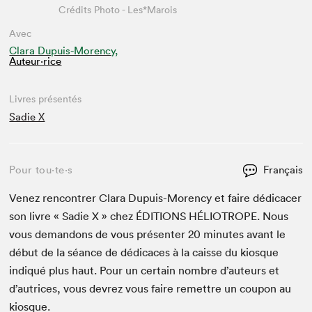
Crédits Photo - Les*Marois
Avec
Clara Dupuis-Morency,
Auteur·rice
Livres présentés
Sadie X
Pour tou⋅te⋅s
Français
Venez ren­con­tr­er Clara Dupuis-Moren­cy et faire dédi­cac­er
son livre « Sadie X » chez
ÉDI­TIONS
HÉLIOTROPE
. Nous
vous deman­dons de vous présen­ter
20
min­utes avant le
début de la séance de dédi­caces à la caisse du kiosque
indiqué plus haut. Pour un cer­tain nom­bre d’auteurs et
d’autrices, vous devrez vous faire remet­tre un coupon au
kiosque.