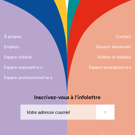
À propos
Contact
Emplois
Devenir bénévole!
Espace médias
Vidéos et balados
Espace exposant·e⋅s
Espace enseignant·e⋅s
Espace professionnel·le⋅s
Inscrivez-vous à l'infolettre