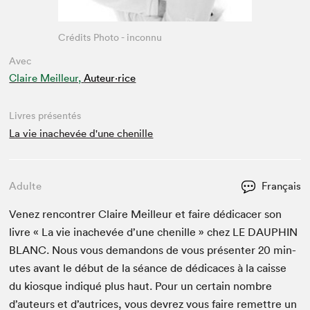
Crédits Photo - inconnu
Avec
Claire Meilleur,
Auteur·rice
Livres présentés
La vie inachevée d'une chenille
Adulte
Français
Venez ren­con­tr­er Claire Meilleur et faire dédi­cac­er son
livre « La vie inachevée d’une che­nille » chez
LE
DAUPHIN
BLANC
. Nous vous deman­dons de vous présen­ter
20
min­
utes avant le début de la séance de dédi­caces à la caisse
du kiosque indiqué plus haut. Pour un cer­tain nom­bre
d’auteurs et d’autrices, vous devrez vous faire remet­tre un