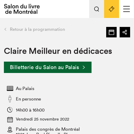
Tout sur l'édition 2022
Nos activités
retour
Retour à la programmation
Actualités
Liens pratiques
Claire Meilleur en dédicaces
Édition 2022
Billetterie du Salon au Palais
Vidéos et Balados
Planifier sa visite
Au Palais
Club de lecture Braindate
Nous connaître
En personne
Projets partenaires 2022
14h00 à 16h00
Espace médias
Vendredi 25 novembre 2022
Espace exposant⋅e⋅s
Archives
Palais des congrès de Montréal