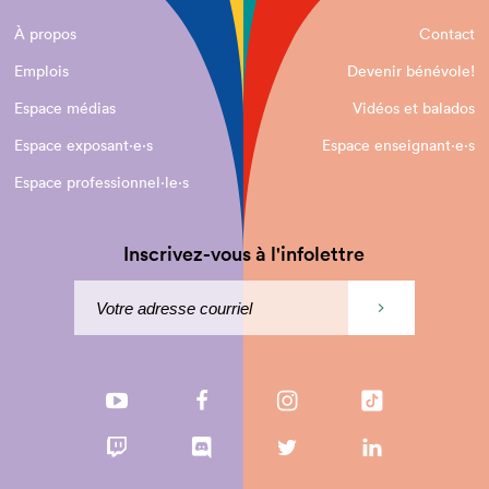
À propos
Contact
Emplois
Devenir bénévole!
Espace médias
Vidéos et balados
Espace exposant·e⋅s
Espace enseignant·e⋅s
Espace professionnel·le⋅s
Inscrivez-vous à l'infolettre