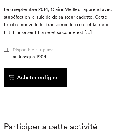
Le
6
sep­tem­bre
2014
, Claire Meilleur apprend avec
stupé­fac­tion le sui­cide de sa sœur cadette. Cette
ter­ri­ble nou­velle lui transperce le cœur et la meur­
trit. Elle se sent trahie et sa colère est […]
Disponible sur place
au kiosque
1904
Acheter en ligne
Participer à cette activité