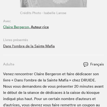
Crédits Photo - Isabelle Larose
Avec
Claire Bergeron,
Auteur·rice
Livres présentés
Dans l'ombre de la Sainte Mafia
Adulte
Français
Venez ren­con­tr­er Claire Berg­eron et faire dédi­cac­er son
livre « Dans l’om­bre de la Sainte Mafia » chez
DRUIDE
.
Nous vous deman­dons de vous présen­ter
20
min­utes avant
le début de la séance de dédi­caces à la caisse du kiosque
indiqué plus haut. Pour un cer­tain nom­bre d’auteurs et
d’autrices, vous devrez vous faire remet­tre un coupon au