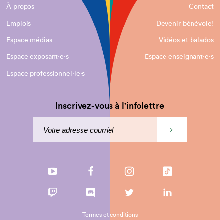
À propos
Contact
Emplois
Devenir bénévole!
Espace médias
Vidéos et balados
Espace exposant·e⋅s
Espace enseignant·e⋅s
Espace professionnel·le⋅s
Inscrivez-vous à l'infolettre
Termes et conditions