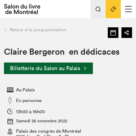
Tout sur l'édition 2022
Nos activités
retour
Retour à la programmation
Actualités
Liens pratiques
Claire Bergeron en dédicaces
Édition 2022
Billetterie du Salon au Palais
Vidéos et Balados
Planifier sa visite
Au Palais
Club de lecture Braindate
Nous connaître
En personne
Projets partenaires 2022
13h00 à 16h00
Espace médias
Samedi 26 novembre 2022
Espace exposant⋅e⋅s
Archives
Palais des congrès de Montréal