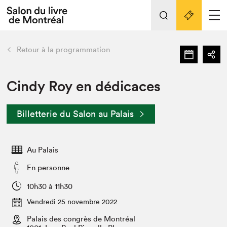
Tout sur l'édition 2022
Nos activités
retour
Retour à la programmation
Actualités
Liens pratiques
Cindy Roy en dédicaces
Édition 2022
Billetterie du Salon au Palais
Vidéos et Balados
Planifier sa visite
Au Palais
Club de lecture Braindate
Nous connaître
En personne
Projets partenaires 2022
10h30 à 11h30
Espace médias
Vendredi 25 novembre 2022
Espace exposant⋅e⋅s
Archives
Palais des congrès de Montréal