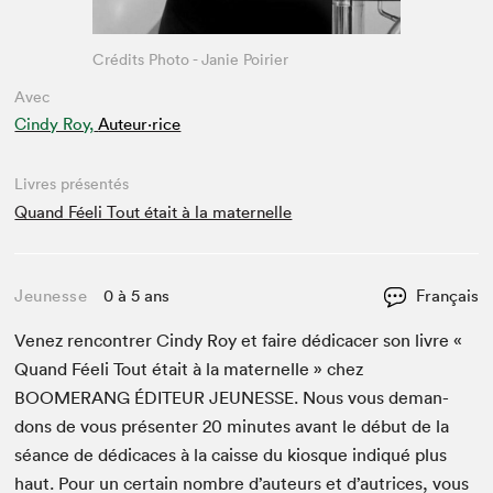
Crédits Photo - Janie Poirier
Avec
Cindy Roy,
Auteur·rice
Livres présentés
Quand Féeli Tout était à la maternelle
Jeunesse
0 à 5 ans
Français
Venez ren­con­tr­er Cindy Roy et faire dédi­cac­er son livre «
Quand Féeli Tout était à la mater­nelle » chez
BOOMERANG
ÉDI­TEUR
JEUNESSE
. Nous vous deman­
dons de vous présen­ter
20
min­utes avant le début de la
séance de dédi­caces à la caisse du kiosque indiqué plus
haut. Pour un cer­tain nom­bre d’auteurs et d’autrices, vous