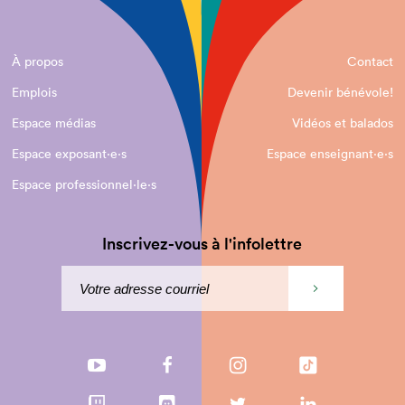
À propos
Contact
Emplois
Devenir bénévole!
Espace médias
Vidéos et balados
Espace exposant·e⋅s
Espace enseignant·e⋅s
Espace professionnel·le⋅s
Inscrivez-vous à l'infolettre