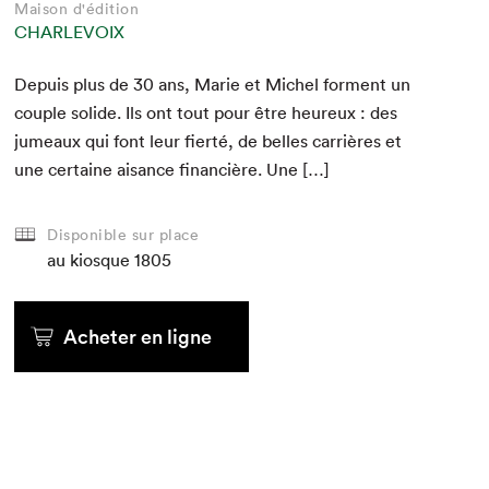
Maison d'édition
CHARLEVOIX
Depuis plus de
30
ans, Marie et Michel for­ment un
cou­ple solide. Ils ont tout pour être heureux : des
jumeaux qui font leur fierté, de belles car­rières et
une cer­taine aisance finan­cière. Une […]
Disponible sur place
au kiosque
1805
Acheter en ligne