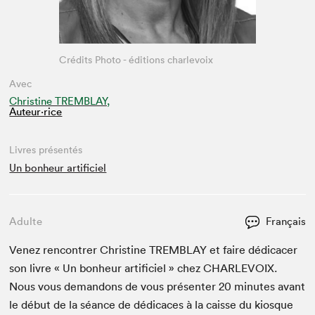
Crédits Photo - éditions charlevoix
Avec
Christine TREMBLAY,
Auteur·rice
Livres présentés
Un bonheur artificiel
Adulte
Français
Venez ren­con­tr­er Chris­tine
TREM­BLAY
et faire dédi­cac­er
son livre « Un bon­heur arti­fi­ciel » chez
CHARLEVOIX
.
Nous vous deman­dons de vous présen­ter
20
min­utes avant
le début de la séance de dédi­caces à la caisse du kiosque