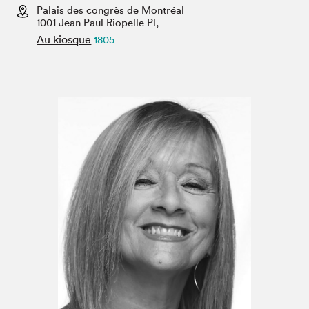
Espace enseignant·e·s
Palais des congrès de Montréal
1001 Jean Paul Riopelle Pl,
Espace pro
Au kiosque
1805