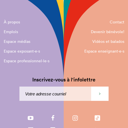
À propos
Contact
Emplois
Devenir bénévole!
Espace médias
Vidéos et balados
Espace exposant·e⋅s
Espace enseignant·e⋅s
Espace professionnel·le⋅s
Inscrivez-vous à l'infolettre