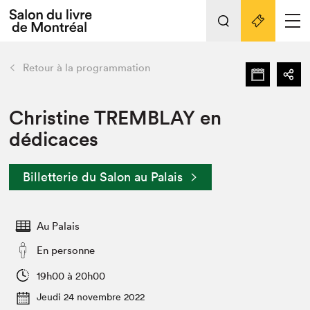
Tout sur l'édition 2022
Nos activités
retour
Retour à la programmation
Actualités
Liens pratiques
Christine TREMBLAY en
dédicaces
Édition 2022
Vidéos et Balados
Billetterie du Salon au Palais
Planifier sa visite
Club de lecture Braindate
Nous connaître
Au Palais
Projets partenaires 2022
En personne
Espace médias
19h00 à 20h00
Espace exposant⋅e⋅s
Archives
Jeudi 24 novembre 2022