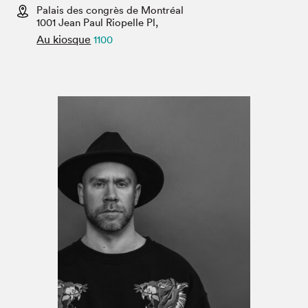
Espace enseignant·e·s
Palais des congrès de Montréal
1001 Jean Paul Riopelle Pl,
Espace pro
Au kiosque
1100