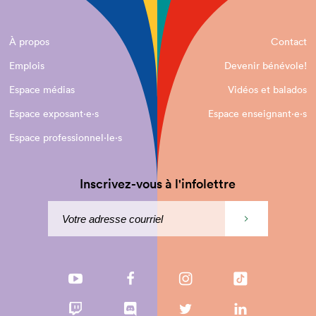
À propos
Contact
Emplois
Devenir bénévole!
Espace médias
Vidéos et balados
Espace exposant·e⋅s
Espace enseignant·e⋅s
Espace professionnel·le⋅s
Inscrivez-vous à l'infolettre