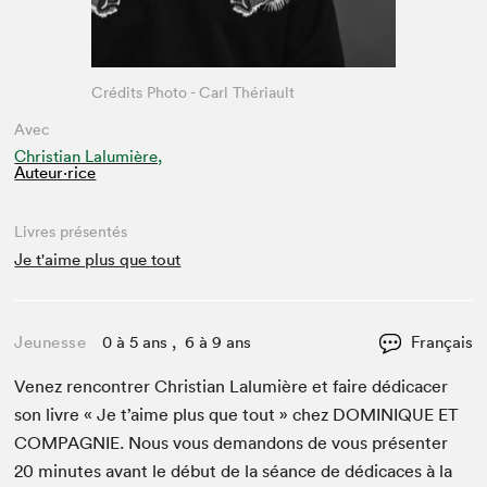
Crédits Photo - Carl Thériault
Avec
Christian Lalumière,
Auteur·rice
Livres présentés
Je t'aime plus que tout
Jeunesse
0 à 5 ans , 6 à 9 ans
Français
Venez ren­con­tr­er Chris­t­ian Lalu­mière et faire dédi­cac­er
son livre « Je t’aime plus que tout » chez
DOMINIQUE
ET
COM­PAG­NIE
. Nous vous deman­dons de vous présen­ter
20
min­utes avant le début de la séance de dédi­caces à la