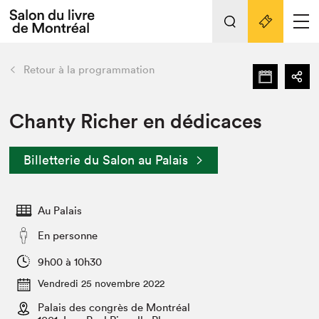
Tout sur l'édition 2022
Nos activités
retour
Retour à la programmation
Actualités
Liens pratiques
Chanty Richer en dédicaces
Édition 2022
Billetterie du Salon au Palais
Vidéos et Balados
Planifier sa visite
Au Palais
Club de lecture Braindate
Nous connaître
En personne
Projets partenaires 2022
9h00 à 10h30
Espace médias
Vendredi 25 novembre 2022
Espace exposant⋅e⋅s
Archives
Palais des congrès de Montréal