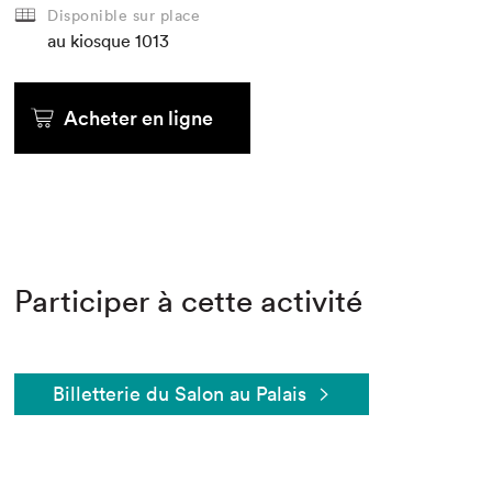
Disponible sur place
au kiosque
1013
Acheter en ligne
Participer à cette activité
Billetterie du Salon au Palais