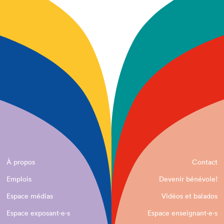
À propos
Contact
Emplois
Devenir bénévole!
Espace médias
Vidéos et balados
Espace exposant·e⋅s
Espace enseignant·e⋅s