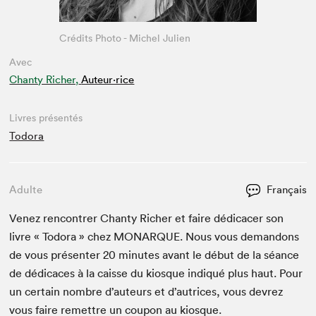
Crédits Photo - Michel Julien
Avec
Chanty Richer,
Auteur·rice
Livres présentés
Todora
Adulte
Français
Venez ren­con­tr­er Chan­ty Rich­er et faire dédi­cac­er son
livre « Todo­ra » chez
MONAR­QUE
. Nous vous deman­dons
de vous présen­ter
20
min­utes avant le début de la séance
de dédi­caces à la caisse du kiosque indiqué plus haut. Pour
un cer­tain nom­bre d’auteurs et d’autrices, vous devrez
vous faire remet­tre un coupon au kiosque.