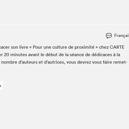
Club de lecture Braindate
Communication-Jeunesse au Salon
Le Salon dans ta classe
La Maison des libraires
Françai
Liseur Public
ac­er son livre « Pour une cul­ture de prox­im­ité » chez
CARTE
Vitrine du Festival littéraire international Metropolis
bleu
er
20
min­utes avant le début de la séance de dédi­caces à la
La lecture en cadeau
n nom­bre d’auteurs et d’autrices, vous devrez vous faire remet­
L'Aparté
SLM PRO
s