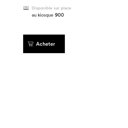
Disponible sur place
900
Que cherc
au kiosque
Acheter