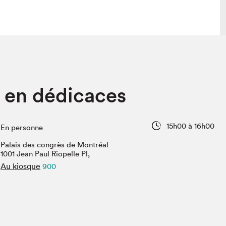
 visite
Nous connaître
 en dédicaces
lon
À propos
ée
Mission et valeurs
uverture
Équipe
15h00 à 16h00
En personne
au Salon
Politique de prévention du
harcèlement
Palais des congrès de Montréal
al Traiteur
1001 Jean Paul Riopelle Pl,
Politique d’écoresponsabilité
uestions des
Au kiosque
900
e⋅s