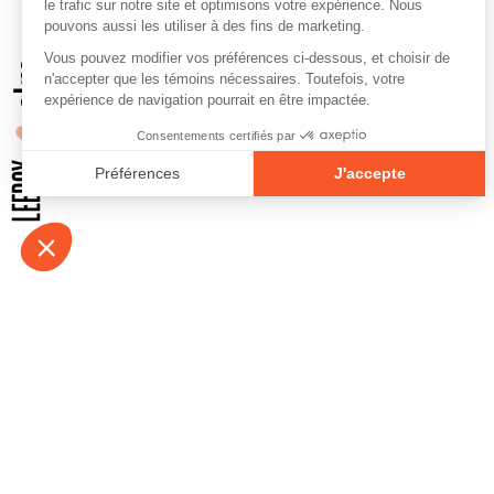
À propos
Contact
Emplois
Devenir bénévo
Espace médias
Vidéos et balad