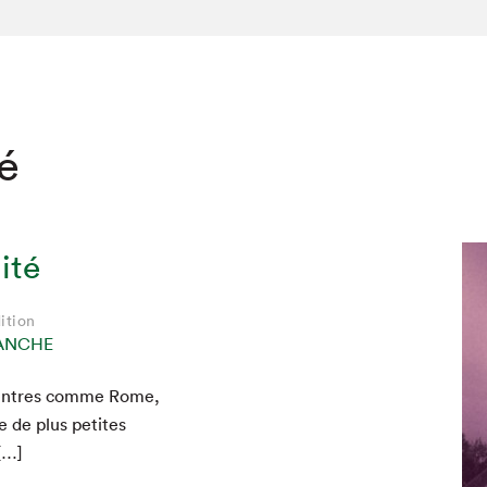
té
ité
ition
ANCHE
 cen­tres comme Rome,
e de plus petites
 […]