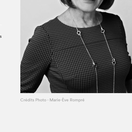
Le Salon dans la ville, espace
organisateur⋅rice
> SLM Pro
s
Crédits Photo - Marie-Ève Rompré