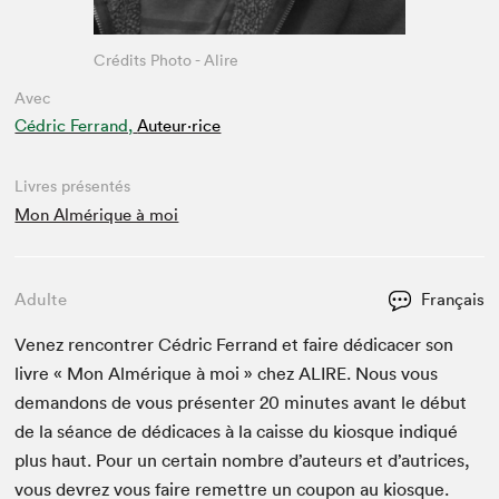
Crédits Photo - Alire
Avec
Cédric Ferrand,
Auteur·rice
Livres présentés
Mon Almérique à moi
Adulte
Français
Venez ren­con­tr­er Cédric Fer­rand et faire dédi­cac­er son
livre « Mon Almérique à moi » chez
ALIRE
. Nous vous
deman­dons de vous présen­ter
20
min­utes avant le début
de la séance de dédi­caces à la caisse du kiosque indiqué
plus haut. Pour un cer­tain nom­bre d’auteurs et d’autrices,
vous devrez vous faire remet­tre un coupon au kiosque.