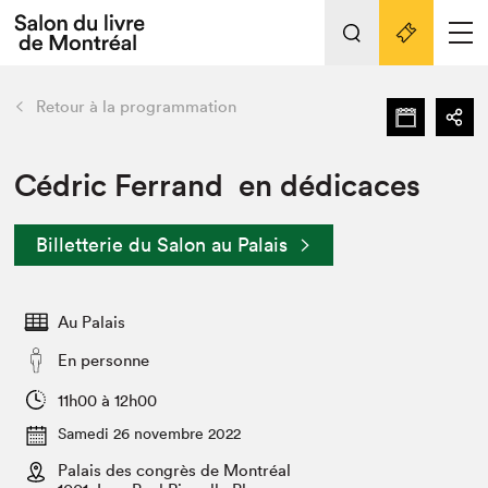
Tout sur l'édition 2022
Nos activités
retour
Retour à la programmation
Actualités
Liens pratiques
Cédric Ferrand en dédicaces
Édition 2022
Billetterie du Salon au Palais
Vidéos et Balados
Planifier sa visite
Au Palais
Club de lecture Braindate
Nous connaître
En personne
Projets partenaires 2022
11h00 à 12h00
Espace médias
Samedi 26 novembre 2022
Espace exposant⋅e⋅s
Archives
Palais des congrès de Montréal