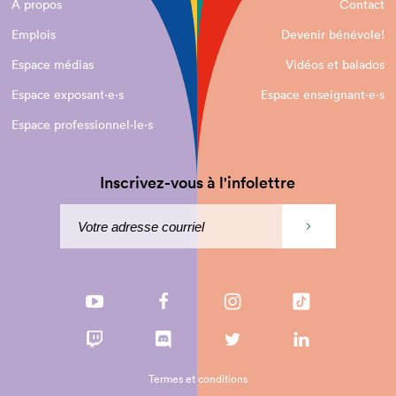
À propos
Contact
Emplois
Devenir bénévole!
Espace médias
Vidéos et balados
Espace exposant·e⋅s
Espace enseignant·e⋅s
Espace professionnel·le⋅s
Inscrivez-vous à l'infolettre
Termes et conditions