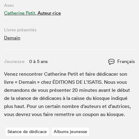
Avec
Catherine Petit,
Auteur·rice
Livres présentés
Demain
Jeunesse
0 à 5 ans
Français
Venez ren­con­tr­er Cather­ine Petit et faire dédi­cac­er son
livre « Demain » chez
ÉDI­TIONS
DE
L’ISATIS. Nous vous
deman­dons de vous présen­ter
20
min­utes avant le début
de la séance de dédi­caces à la caisse du kiosque indiqué
plus haut. Pour un cer­tain nom­bre d’auteurs et d’autrices,
vous devrez vous faire remet­tre un coupon au kiosque.
Séance de dédicace
Albums jeunesse