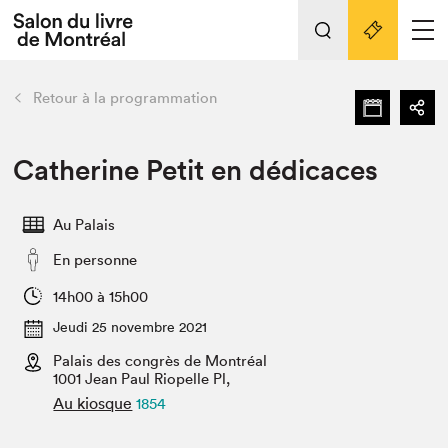
Tout sur l'édition 2022
Nos activités
retour
Retour à la programmation
Actualités
Liens pratiques
Catherine Petit en dédicaces
Édition 2022
Au Palais
Vidéos et Balados
En personne
Planifier sa visite
Club de lecture Braindate
14h00 à 15h00
Nous connaître
Jeudi 25 novembre 2021
Palais des congrès de Montréal
Projets partenaires 2022
Espace médias
1001 Jean Paul Riopelle Pl,
Au kiosque
1854
Espace exposant⋅e⋅s
Archives