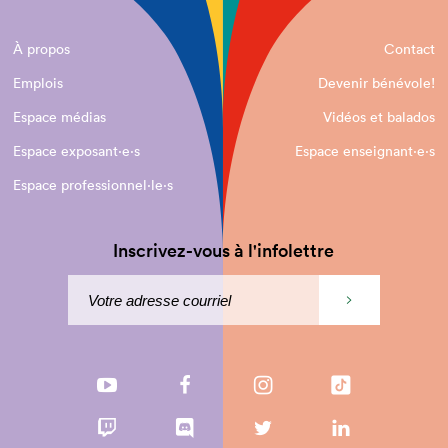
À propos
Contact
Emplois
Devenir bénévole!
Espace médias
Vidéos et balados
Espace exposant·e⋅s
Espace enseignant·e⋅s
Espace professionnel·le⋅s
Inscrivez-vous à l'infolettre