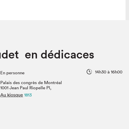
 visite
Nous connaître
udet en dédicaces
lon
À propos
ée
Mission et valeurs
uverture
Équipe
14h30 à 16h00
En personne
au Salon
Politique de prévention du
harcèlement
Palais des congrès de Montréal
al Traiteur
1001 Jean Paul Riopelle Pl,
Politique d’écoresponsabilité
uestions des
Au kiosque
1813
e⋅s