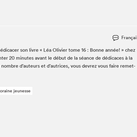
Club de lecture Braindate
Communication-Jeunesse au Salon
Le Salon dans ta classe
La Maison des libraires
Françai
Liseur Public
édi­cac­er son livre « Léa Olivi­er tome
16
: Bonne année! » chez
Vitrine du Festival littéraire international Metropolis
bleu
­ter
20
min­utes avant le début de la séance de dédi­caces à la
La lecture en cadeau
n nom­bre d’auteurs et d’autrices, vous devrez vous faire remet­
L'Aparté
SLM PRO
poraine jeunesse