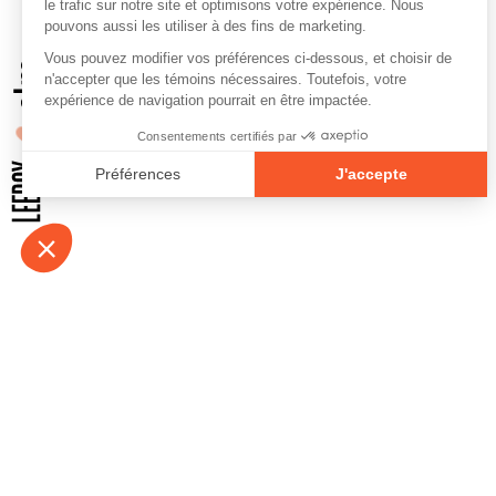
À propos
Contact
Emplois
Devenir bénévo
Espace médias
Vidéos et balad