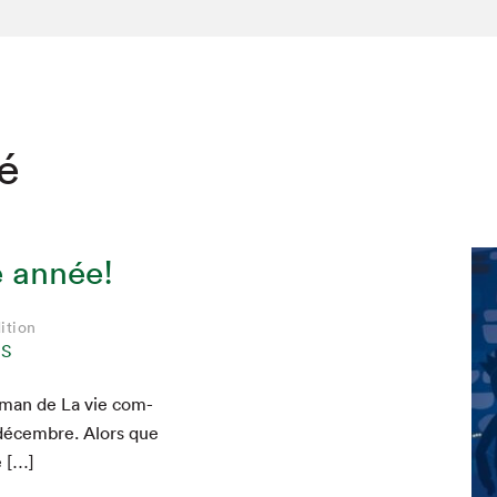
té
e année!
ition
NS
oman de La vie com­
 décem­bre. Alors que
e […]