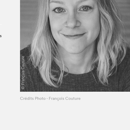
Le Salon dans la ville, espace
organisateur⋅rice
> SLM Pro
s
Crédits Photo - François Couture