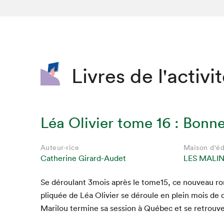
SLM 2020
SLM 2019
SLM 2018
Livres de l'activi
Léa Olivier tome 16 : Bonn
Auteur·rice
Maison d'éd
Catherine Girard-Audet
LES MALI
Se déroulant
3
mois après le tome
15
, ce nou­veau r
pliquée de Léa Olivi­er se déroule en plein mois de
Mar­ilou ter­mine sa ses­sion à Québec et se retrouv