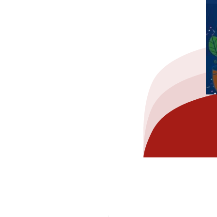
hez-vous?