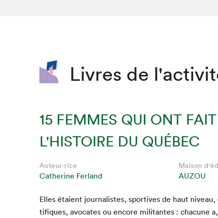
SLM 2020
SLM 2019
SLM 2018
Livres de l'activi
15 FEMMES QUI ONT FAIT
L'HISTOIRE DU QUÉBEC
Auteur·rice
Maison d'éd
Catherine Ferland
AUZOU
Elles étaient jour­nal­istes, sportives de haut niveau,
tifiques, avo­cates ou encore mil­i­tantes : cha­cune a