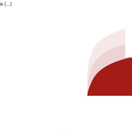
e […]
hez-vous?