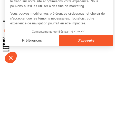
À propos
Contact
Emplois
Devenir bénévo
Espace médias
Vidéos et balad