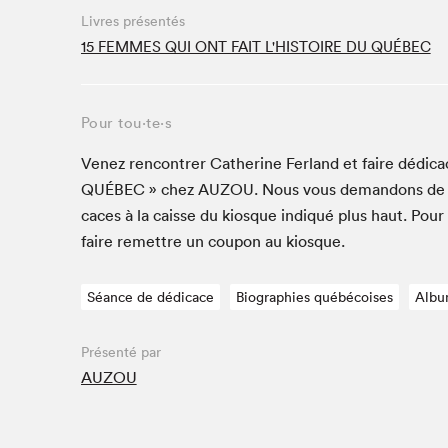
Livres présentés
Studio Radio-Canada
15 FEMMES QUI ONT FAIT L'HISTOIRE DU QUÉBEC
Matinées scolaires
Les matins Petits bonheurs (0-5 ans)
Espace Lis-moi MTL (12-18 ans)
Pour tou⋅te⋅s
Le grand jeu de lecture à voix haute du Salon
Venez ren­con­tr­er Cather­ine Fer­land et faire dédi­ca
Espace Montréal-Nord
QUÉBEC
» chez
AUZOU
. Nous vous deman­dons de 
Tapis rouge des écrivain·e·s
caces à la caisse du kiosque indiqué plus haut. Pour
Zone Manga
faire remet­tre un coupon au kiosque.
La Grande tournée de Bologne (Coin de survie des
illustrateur·rice·s)
Séance de dédicace
Biographies québécoises
Albu
Espace jeunesse Desjardins
Présenté par
AUZOU
Archives
SLM 2021