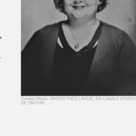
Le Salon dans la ville, espace
organisateur⋅rice
> SLM Pro
s
­
Crédits Photo - PHOTO YVES LAVOIE, EN CAVALE STUDIO
DE TINTYPE