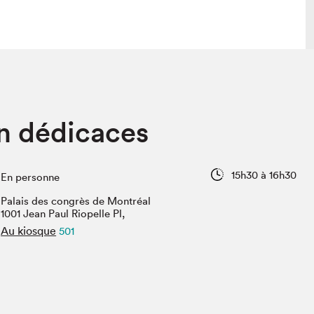
 visite
Nous connaître
n dédicaces
lon
À propos
ée
Mission et valeurs
uverture
Équipe
15h30 à 16h30
En personne
au Salon
Politique de prévention du
harcèlement
Palais des congrès de Montréal
al Traiteur
1001 Jean Paul Riopelle Pl,
Politique d’écoresponsabilité
uestions des
Au kiosque
501
e⋅s