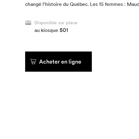
changé l’histoire du Québec. Les
15
femmes : Maud
Que cherc
Disponible sur place
501
au kiosque
Acheter en ligne