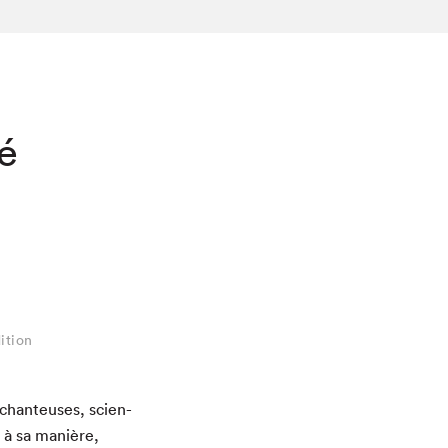
té
ition
 chanteuses, sci­en­
, à sa manière,