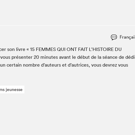
Club de lecture Braindate
Communication-Jeunesse au Salon
Le Salon dans ta classe
La Maison des libraires
Françai
Liseur Public
c­er son livre «
15
FEMMES
QUI
ONT
FAIT
L’HIS­TOIRE
DU
Vitrine du Festival littéraire international Metropolis
bleu
vous présen­ter
20
min­utes avant le début de la séance de dédi
La lecture en cadeau
 un cer­tain nom­bre d’auteurs et d’autrices, vous devrez vous
L'Aparté
SLM PRO
ms jeunesse