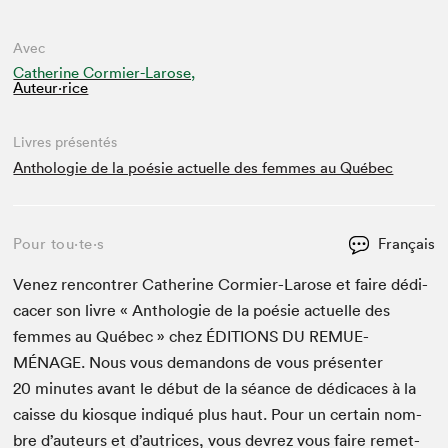
Avec
Catherine Cormier-Larose,
Auteur·rice
Livres présentés
Anthologie de la poésie actuelle des femmes au Québec
Pour tou⋅te⋅s
Français
Venez ren­con­tr­er Cather­ine Cormi­er-Larose et faire dédi­
cac­er son livre « Antholo­gie de la poésie actuelle des
femmes au Québec » chez
ÉDI­TIONS
DU
REMUE-
MÉNAGE
. Nous vous deman­dons de vous présen­ter
20
min­utes avant le début de la séance de dédi­caces à la
caisse du kiosque indiqué plus haut. Pour un cer­tain nom­
bre d’auteurs et d’autrices, vous devrez vous faire remet­