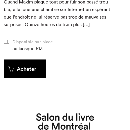
Quand Max­im plaque tout pour fuir son passé trou­
ble, elle loue une cham­bre sur Inter­net en espérant
que l’endroit ne lui réserve pas trop de mau­vais­es
sur­pris­es. Quinze heures de train plus […]
Disponible sur place
au kiosque
613
Acheter
Que cherchez-vous?