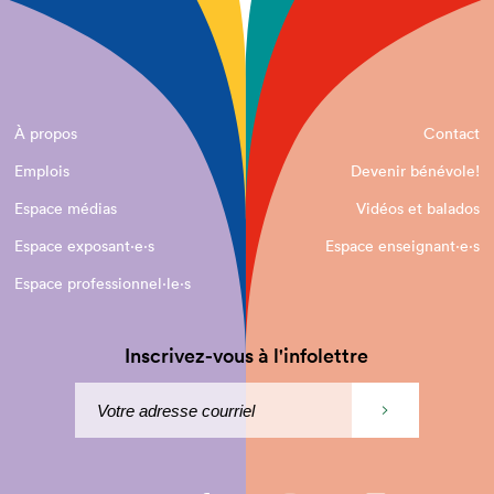
À propos
Contact
Emplois
Devenir bénévole!
Espace médias
Vidéos et balados
Espace exposant·e⋅s
Espace enseignant·e⋅s
Espace professionnel·le⋅s
Inscrivez-vous à l'infolettre