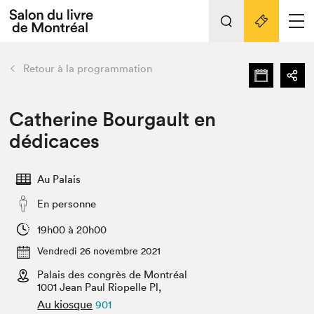
Tout sur l'édition 2022
Nos activités
retour
Retour à la programmation
Actualités
Liens pratiques
Catherine Bourgault en
dédicaces
Édition 2022
Vidéos et Balados
Au Palais
Planifier sa visite
En personne
Club de lecture Braindate
Nous connaître
19h00 à 20h00
Vendredi 26 novembre 2021
Projets partenaires 2022
Espace médias
Palais des congrès de Montréal
1001 Jean Paul Riopelle Pl,
Espace exposant⋅e⋅s
Archives
Au kiosque
901