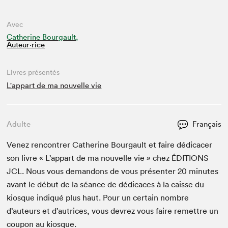
Avec
Catherine Bourgault,
Auteur·rice
Livres présentés
L'appart de ma nouvelle vie
Adulte
Français
Venez ren­con­tr­er Cather­ine Bour­gault et faire dédi­cac­er
son livre « L’ap­part de ma nou­velle vie » chez
ÉDI­TIONS
JCL
. Nous vous deman­dons de vous présen­ter
20
min­utes
avant le début de la séance de dédi­caces à la caisse du
kiosque indiqué plus haut. Pour un cer­tain nom­bre
d’auteurs et d’autrices, vous devrez vous faire remet­tre un
coupon au kiosque.