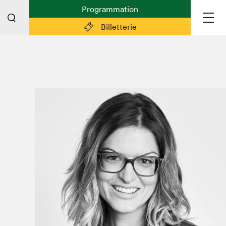
Programmation
Billetterie
Liens pratiques
Plan du Salon
Planifier sa visite (prix d'entrée,
horaire, info pratiques)
Billetterie: achetez vos billets!
FAQ visiteur·euse·s
Espace professionnel·le·s
Espace enseignant·e·s
Espace médias
Devenir bénévole
Espace exposant·e·s