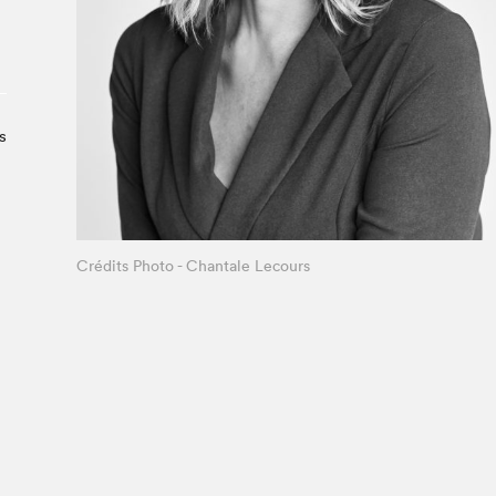
Le Salon dans la ville, espace
organisateur⋅rice
> SLM Pro
s
Crédits Photo - Chantale Lecours