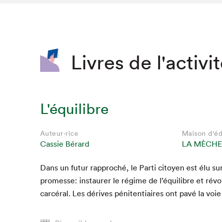
SLM 2020
SLM 2019
SLM 2018
Livres de l'activi
L'équilibre
Auteur·rice
Maison d'éd
Cassie Bérard
LA MÈCHE
Dans un futur rap­proché, le Par­ti citoyen est élu su
Que cherc
promesse: instau­r­er le régime de l’équilibre et révo­
car­céral. Les dérives péni­ten­ti­aires ont pavé la voi