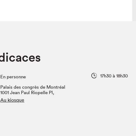
 visite
Nous connaître
dicaces
lon
À propos
ée
Mission et valeurs
uverture
Équipe
17h30 à 18h30
En personne
au Salon
Politique de prévention du
harcèlement
Palais des congrès de Montréal
al Traiteur
1001 Jean Paul Riopelle Pl,
Politique d’écoresponsabilité
uestions des
Au kiosque
e⋅s