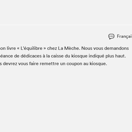
Club de lecture Braindate
Communication-Jeunesse au Salon
Le Salon dans ta classe
La Maison des libraires
Françai
Liseur Public
r son livre « L’équili­bre » chez La Mèche. Nous vous deman­dons
Vitrine du Festival littéraire international Metropolis
bleu
séance de dédi­caces à la caisse du kiosque indiqué plus haut.
La lecture en cadeau
us devrez vous faire remet­tre un coupon au kiosque.
L'Aparté
SLM PRO