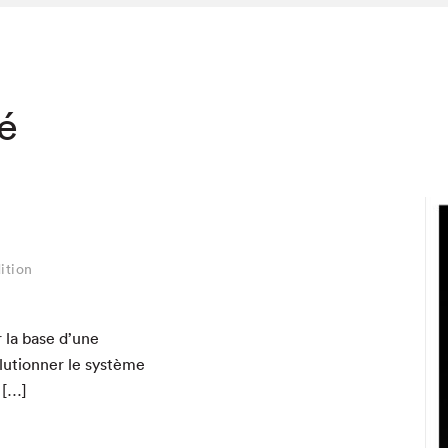
té
ition
r la base d’une
hez-vous?
lu­tion­ner le sys­tème
e […]