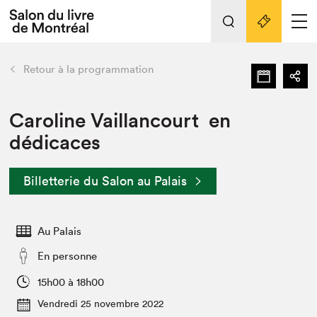
Tout sur l'édition 2022
Nos activités
retour
Retour à la programmation
Actualités
Liens pratiques
Caroline Vaillancourt en
dédicaces
Édition 2022
Vidéos et Balados
Billetterie du Salon au Palais
Planifier sa visite
Club de lecture Braindate
Nous connaître
Au Palais
Projets partenaires 2022
En personne
Espace médias
15h00 à 18h00
Espace exposant⋅e⋅s
Archives
Vendredi 25 novembre 2022