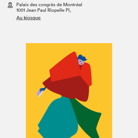
Espace enseignant·e·s
Palais des congrès de Montréal
1001 Jean Paul Riopelle Pl,
Espace pro
Au kiosque