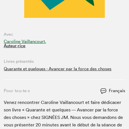
Avec
Caroline Vaillancourt,
Auteur·rice
Livres présentés
Quarante et quelques - Avancer par la force des choses
Pour tou⋅te⋅s
Français
Venez ren­con­tr­er Car­o­line Vail­lan­court et faire dédi­cac­er
son livre « Quar­ante et quelques — Avancer par la force
des choses » chez
SIGNÉES
JM
. Nous vous deman­dons de
vous présen­ter
20
min­utes avant le début de la séance de