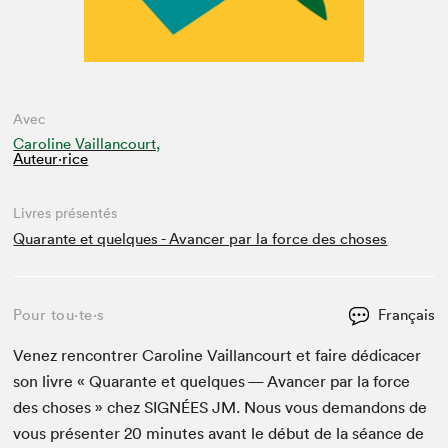
Avec
Caroline Vaillancourt,
Auteur·rice
Livres présentés
Quarante et quelques - Avancer par la force des choses
Pour tou⋅te⋅s
Français
Venez ren­con­tr­er Car­o­line Vail­lan­court et faire dédi­cac­er
son livre « Quar­ante et quelques — Avancer par la force
des choses » chez
SIGNÉES
JM
. Nous vous deman­dons de
vous présen­ter
20
min­utes avant le début de la séance de