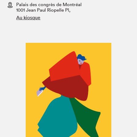
Espace enseignant·e·s
Palais des congrès de Montréal
1001 Jean Paul Riopelle Pl,
Espace pro
Au kiosque