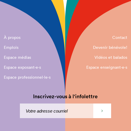
À propos
Contact
Emplois
Devenir bénévole!
Espace médias
Vidéos et balados
Espace exposant·e⋅s
Espace enseignant·e⋅s
Espace professionnel·le⋅s
Inscrivez-vous à l'infolettre