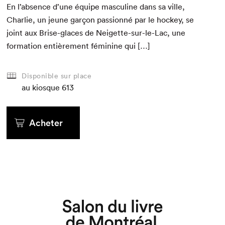
En l’absence d’une équipe mas­cu­line dans sa ville,
Char­lie, un jeune garçon pas­sion­né par le hock­ey, se
joint aux Brise-glaces de Neigette-sur-le-Lac, une
for­ma­tion entière­ment fémi­nine qui […]
Disponible sur place
au kiosque
613
Acheter