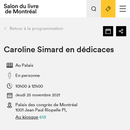
Tout sur l'édition 2022
Nos activités
retour
Retour à la programmation
Actualités
Liens pratiques
Caroline Simard en dédicaces
Édition 2022
Au Palais
Vidéos et Balados
En personne
Planifier sa visite
Club de lecture Braindate
10h00 à 12h00
Nous connaître
Jeudi 25 novembre 2021
Palais des congrès de Montréal
Projets partenaires 2022
Espace médias
1001 Jean Paul Riopelle Pl,
Au kiosque
613
Espace exposant⋅e⋅s
Archives