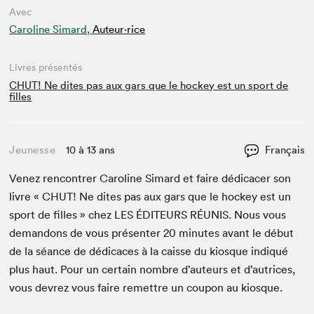
Avec
Caroline Simard,
Auteur·rice
Livres présentés
CHUT! Ne dites pas aux gars que le hockey est un sport de
filles
Jeunesse
10 à 13 ans
Français
Venez ren­con­tr­er Car­o­line Simard et faire dédi­cac­er son
livre «
CHUT
! Ne dites pas aux gars que le hock­ey est un
sport de filles » chez
LES
ÉDI­TEURS
RÉU­NIS
. Nous vous
deman­dons de vous présen­ter
20
min­utes avant le début
de la séance de dédi­caces à la caisse du kiosque indiqué
plus haut. Pour un cer­tain nom­bre d’auteurs et d’autrices,
vous devrez vous faire remet­tre un coupon au kiosque.