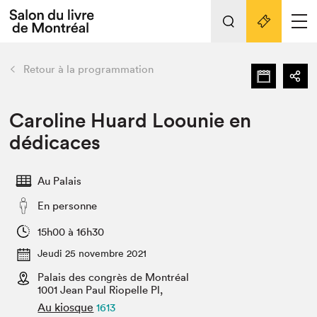
Tout sur l'édition 2022
Nos activités
retour
Retour à la programmation
Actualités
Liens pratiques
Caroline Huard Loounie en
dédicaces
Édition 2022
Vidéos et Balados
Au Palais
Planifier sa visite
En personne
Club de lecture Braindate
Nous connaître
15h00 à 16h30
Jeudi 25 novembre 2021
Projets partenaires 2022
Espace médias
Palais des congrès de Montréal
1001 Jean Paul Riopelle Pl,
Espace exposant⋅e⋅s
Archives
Au kiosque
1613