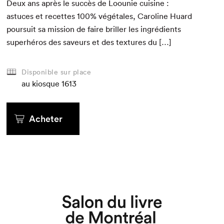
Deux ans après le suc­cès de Loounie cui­sine :
astuces et recettes
100
% végé­tales, Car­o­line Huard
pour­suit sa mis­sion de faire briller les ingré­di­ents
super­héros des saveurs et des tex­tures du […]
Disponible sur place
au kiosque
1613
Acheter
Que cherchez-vous?