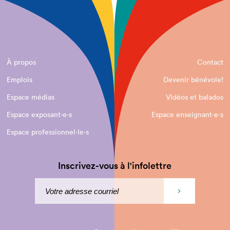
À propos
Contact
Emplois
Devenir bénévole!
Espace médias
Vidéos et balados
Espace exposant·e⋅s
Espace enseignant·e⋅s
Espace professionnel·le⋅s
Inscrivez-vous à l'infolettre