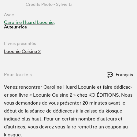
Crédits Photo - Sylvie Li
Avec
Caroline Huard Loounie,
Auteur·rice
Livres présentés
Loounie Cuisine 2
Pour tou⋅te⋅s
Français
Venez ren­con­tr­er Car­o­line Huard Loounie et faire dédi­cac­
er son livre « Loounie Cui­sine
2
» chez
KO
ÉDI­TIONS
. Nous
vous deman­dons de vous présen­ter
20
min­utes avant le
début de la séance de dédi­caces à la caisse du kiosque
indiqué plus haut. Pour un cer­tain nom­bre d’auteurs et
d’autrices, vous devrez vous faire remet­tre un coupon au
kiosque.