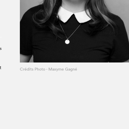
Le Salon dans la ville, espace
organisateur⋅rice
> SLM Pro
s
t
Crédits Photo - Mathieu Benoit