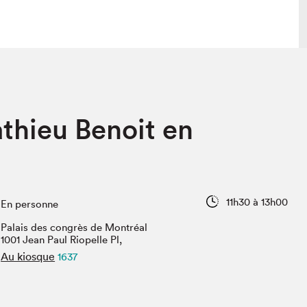
 visite
Nous connaître
thieu Benoit en
lon
À propos
ée
Mission et valeurs
uverture
Équipe
au Salon
Politique de prévention du
harcèlement
11h30 à 13h00
En personne
al Traiteur
Politique d’écoresponsabilité
uestions des
Palais des congrès de Montréal
e⋅s
1001 Jean Paul Riopelle Pl,
Au kiosque
1637