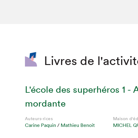
SLM 2020
SLM 2019
SLM 2018
Livres de l'activi
L'école des superhéros 1 - 
mordante
Auteurs·rices
Maison d'éd
Que cherc
Carine Paquin
/
Mathieu Benoit
MICHEL Q