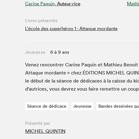
Carine Paquin,
Auteur·rice
Mathi
Studio Radio-Canada
Matinées scolaires
Livres présentés
Les matins Petits bonheurs (0-5 ans)
L'école des superhéros 1 - Attaque mordante
Espace Lis-moi MTL (12-18 ans)
Le grand jeu de lecture à voix haute du Salon
Jeunesse
6 à 9 ans
Espace Montréal-Nord
Venez ren­con­tr­er Carine Paquin et Math­ieu Benoit e
Tapis rouge des écrivain·e·s
Attaque mor­dante » chez
ÉDI­TIONS
MICHEL
QUIN
Zone Manga
le début de la séance de dédi­caces à la caisse du ki
La Grande tournée de Bologne (Coin de survie des
illustrateur·rice·s)
d’autrices, vous devrez vous faire remet­tre un cou
Espace jeunesse Desjardins
Séance de dédicace
Jeunesse
Bandes dessinées q
Présenté par
Archives
MICHEL QUINTIN
SLM 2021