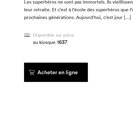
Les super­héros ne sont pas immor­tels. Ils vieil­lis­se
leur retraite. Et c’est à l’é­cole des super­héros que l
prochaines généra­tions. Aujour­d’hui, c’est jour […]
Disponible sur place
1637
au kiosque
Acheter en ligne