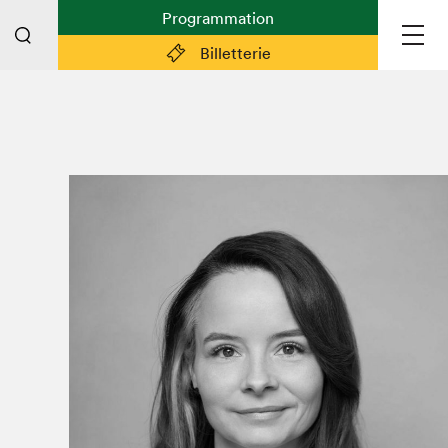
Programmation
Billetterie
Liens pratiques
Plan du Salon
Planifier sa visite (prix d'entrée,
horaire, info pratiques)
Billetterie: achetez vos billets!
FAQ visiteur·euse·s
Espace professionnel·le·s
Espace enseignant·e·s
Espace médias
Devenir bénévole
Espace exposant·e·s