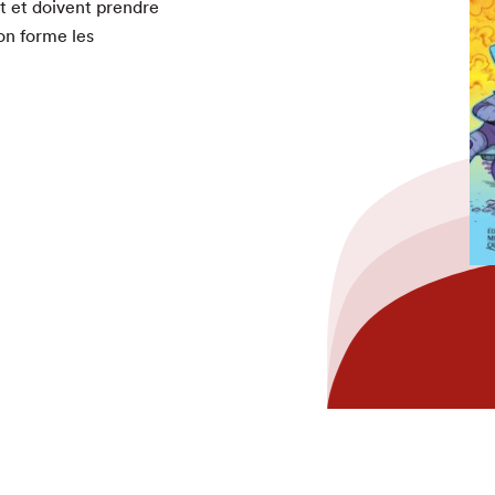
nt et doivent pren­dre
’on forme les