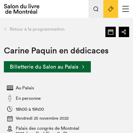
Tout sur l'édition 2022
Nos activités
retour
Retour à la programmation
Actualités
Liens pratiques
Carine Paquin en dédicaces
Édition 2022
Billetterie du Salon au Palais
Vidéos et Balados
Planifier sa visite
Au Palais
Club de lecture Braindate
Nous connaître
En personne
Projets partenaires 2022
18h00 à 19h00
Espace médias
Vendredi 25 novembre 2022
Espace exposant⋅e⋅s
Archives
Palais des congrès de Montréal