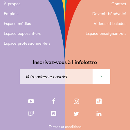
À propos
Contact
Emplois
Devenir bénévole!
Espace médias
Vidéos et balados
Espace exposant·e⋅s
Espace enseignant·e⋅s
Espace professionnel·le⋅s
Inscrivez-vous à l'infolettre
Termes et conditions