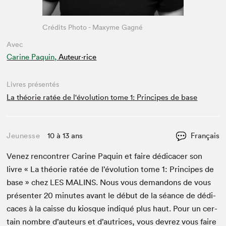
Crédits Photo - Maxyme Gagné
Avec
Carine Paquin,
Auteur·rice
Livres présentés
La théorie ratée de l'évolution tome 1: Principes de base
Jeunesse
10 à 13 ans
Français
Venez ren­con­tr­er Carine Paquin et faire dédi­cac­er son
livre « La théorie ratée de l’évo­lu­tion tome
1
: Principes de
base » chez
LES
MALINS
. Nous vous deman­dons de vous
présen­ter
20
min­utes avant le début de la séance de dédi­
caces à la caisse du kiosque indiqué plus haut. Pour un cer­
tain nom­bre d’auteurs et d’autrices, vous devrez vous faire