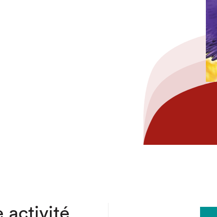
hez-vous?
 activité