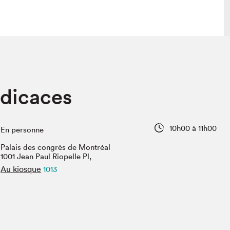
 visite
Nous connaître
édicaces
lon
À propos
ée
Mission et valeurs
uverture
Équipe
10h00 à 11h00
En personne
au Salon
Politique de prévention du
harcèlement
Palais des congrès de Montréal
al Traiteur
1001 Jean Paul Riopelle Pl,
Politique d’écoresponsabilité
uestions des
Au kiosque
1013
e⋅s