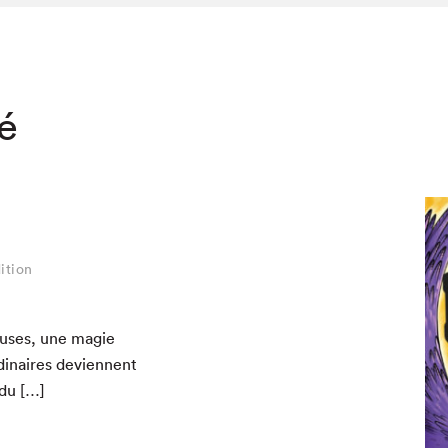
té
ition
euses, une magie
i­naires devi­en­nent
 du […]