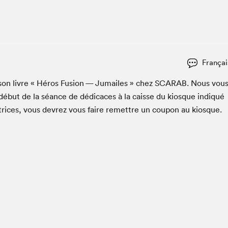
Club de lecture Braindate
Communication-Jeunesse au Salon
Le Salon dans ta classe
La Maison des libraires
Françai
Liseur Public
r son livre « Héros Fusion — Jumailes » chez
SCARAB
. Nous vou
Vitrine du Festival littéraire international Metropolis
bleu
début de la séance de dédi­caces à la caisse du kiosque indiqué
La lecture en cadeau
utrices, vous devrez vous faire remet­tre un coupon au kiosque.
L'Aparté
SLM PRO