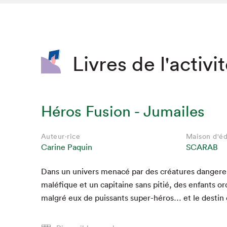
SLM 2020
SLM 2019
SLM 2018
Livres de l'activi
Héros Fusion - Jumailes
Auteur·rice
Maison d'éd
Carine Paquin
SCARAB
Dans un univers men­acé par des créa­tures dan­ger
malé­fique et un cap­i­taine sans pitié, des enfants ord
mal­gré eux de puis­sants super-héros… et le des­tin