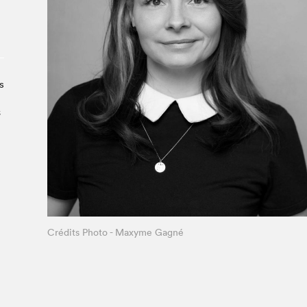
Le Salon dans la ville, espace
organisateur⋅rice
> SLM Pro
s
s
Crédits Photo - Maxyme Gagné