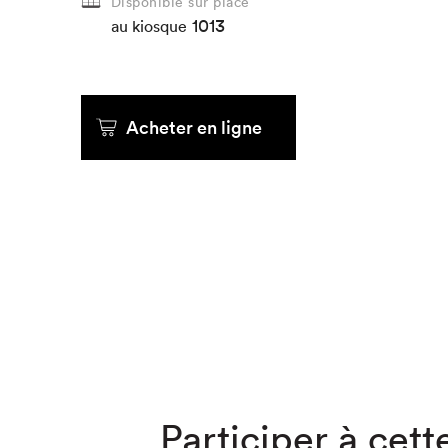
Disponible sur place
1013
au kiosque
Que cherc
Acheter en ligne
Participer à cette