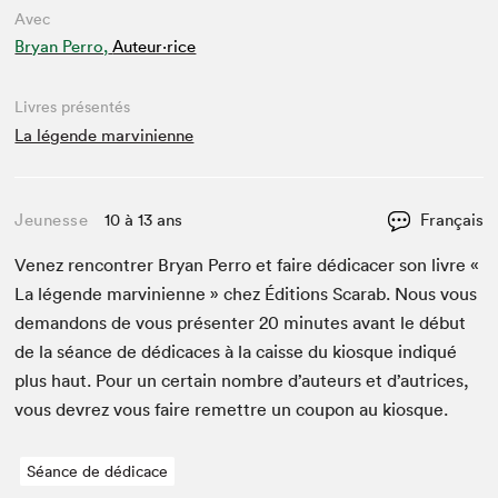
Avec
Bryan Perro,
Auteur·rice
Livres présentés
La légende marvinienne
Jeunesse
10 à 13 ans
Français
Venez ren­con­tr­er Bryan Per­ro et faire dédi­cac­er son livre «
La légende mar­vini­enne » chez Édi­tions Scarab. Nous vous
deman­dons de vous présen­ter
20
min­utes avant le début
de la séance de dédi­caces à la caisse du kiosque indiqué
plus haut. Pour un cer­tain nom­bre d’auteurs et d’autrices,
vous devrez vous faire remet­tre un coupon au kiosque.
Séance de dédicace