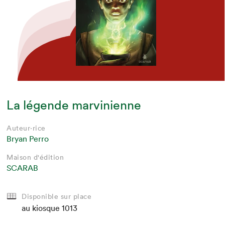
La légende marvinienne
Auteur·rice
Bryan Perro
Maison d'édition
SCARAB
Disponible sur place
au kiosque
1013