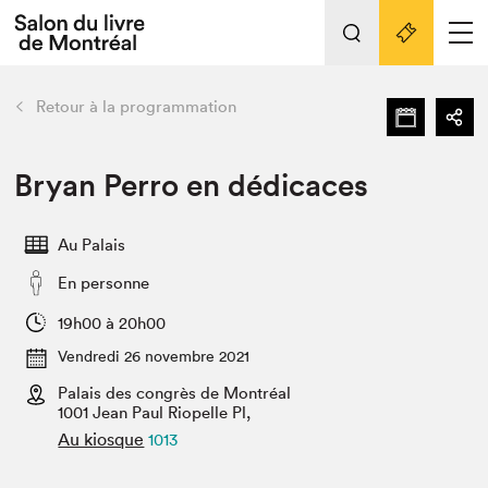
Tout sur l'édition 2022
Nos activités
retour
Retour à la programmation
Actualités
Liens pratiques
Bryan Perro en dédicaces
Édition 2022
Au Palais
Vidéos et Balados
En personne
Planifier sa visite
Club de lecture Braindate
19h00 à 20h00
Nous connaître
Vendredi 26 novembre 2021
Palais des congrès de Montréal
Projets partenaires 2022
Espace médias
1001 Jean Paul Riopelle Pl,
Au kiosque
1013
Espace exposant⋅e⋅s
Archives