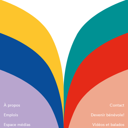
À propos
Contact
Emplois
Devenir bénévole!
Espace médias
Vidéos et balados