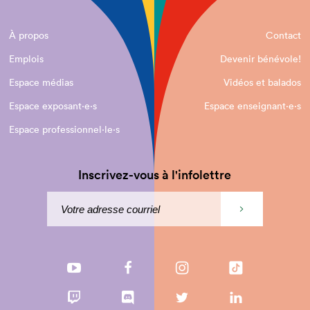
À propos
Contact
Emplois
Devenir bénévole!
Espace médias
Vidéos et balados
Espace exposant·e⋅s
Espace enseignant·e⋅s
Espace professionnel·le⋅s
Inscrivez-vous à l'infolettre