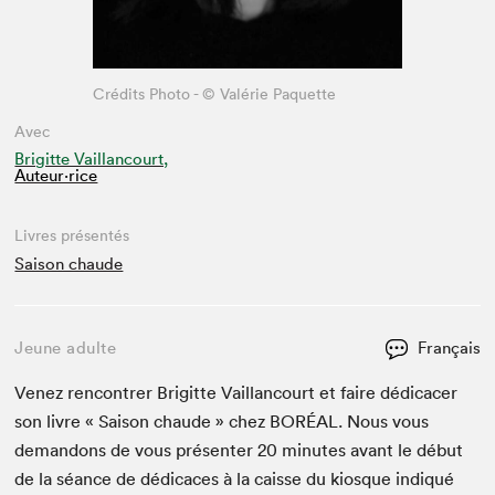
Crédits Photo - © Valérie Paquette
Avec
Brigitte Vaillancourt,
Auteur·rice
Livres présentés
Saison chaude
Jeune adulte
Français
Venez ren­con­tr­er Brigitte Vail­lan­court et faire dédi­cac­er
son livre « Sai­son chaude » chez
BORÉAL
. Nous vous
deman­dons de vous présen­ter
20
min­utes avant le début
de la séance de dédi­caces à la caisse du kiosque indiqué