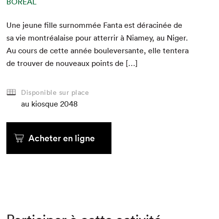
BORÉAL
Une jeune fille surnom­mée Fan­ta est dérac­inée de
sa vie mon­tréalaise pour atter­rir à Niamey, au Niger.
Au cours de cette année boulever­sante, elle ten­tera
de trou­ver de nou­veaux points de […]
Disponible sur place
au kiosque
2048
Acheter en ligne