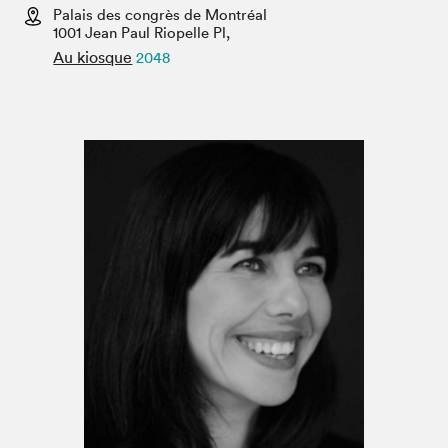
Espace enseignant·e·s
Palais des congrès de Montréal
1001 Jean Paul Riopelle Pl,
Espace pro
Au kiosque
2048