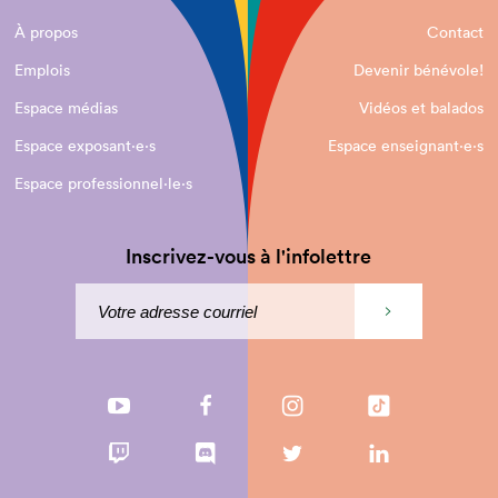
À propos
Contact
Emplois
Devenir bénévole!
Espace médias
Vidéos et balados
Espace exposant·e⋅s
Espace enseignant·e⋅s
Espace professionnel·le⋅s
Inscrivez-vous à l'infolettre