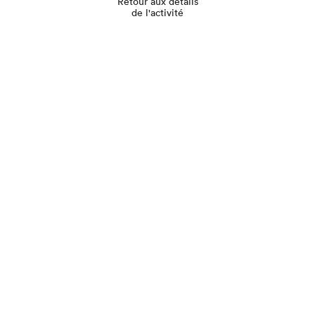
Retour aux détails
de l'activité
Que cherchez-vous?