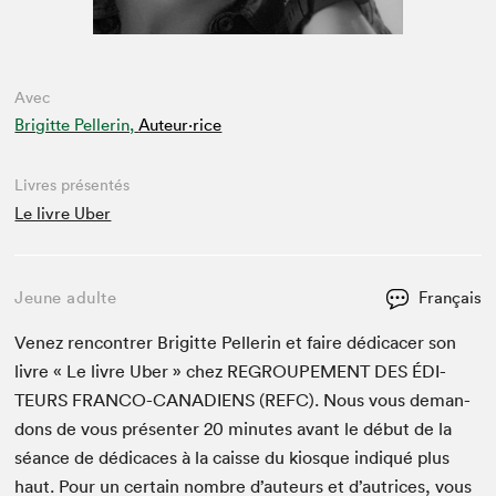
Avec
Brigitte Pellerin,
Auteur·rice
Livres présentés
Le livre Uber
Jeune adulte
Français
Venez ren­con­tr­er Brigitte Pel­lerin et faire dédi­cac­er son
livre « Le livre Uber » chez
REGROUPE­MENT
DES
ÉDI­
TEURS
FRAN­CO-CANA­DI­ENS
(
REFC
). Nous vous deman­
dons de vous présen­ter
20
min­utes avant le début de la
séance de dédi­caces à la caisse du kiosque indiqué plus
haut. Pour un cer­tain nom­bre d’auteurs et d’autrices, vous