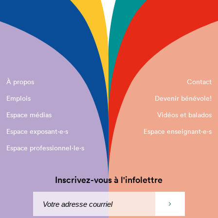
À propos
Contact
Emplois
Devenir bénévole!
Espace médias
Vidéos et balados
Espace exposant·e⋅s
Espace enseignant·e⋅s
Espace professionnel·le⋅s
Inscrivez-vous à l'infolettre