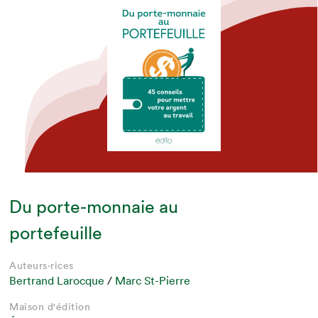
Du porte-monnaie au
portefeuille
Auteurs·rices
Bertrand Larocque
/
Marc St-Pierre
Maison d'édition