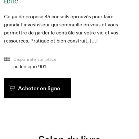
ÉDITO
Ce guide pro­pose
45
con­seils éprou­vés pour faire
grandir l’in­vestis­seur qui som­meille en vous et vous
per­me­t­tre de garder le con­trôle sur votre vie et vos
ressources. Pra­tique et bien construit, […]
Disponible sur place
au kiosque
901
Acheter en ligne