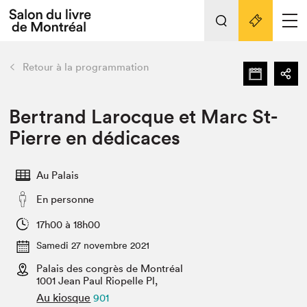
Tout sur l'édition 2022
Nos activités
retour
Retour à la programmation
Actualités
Liens pratiques
Bertrand Larocque et Marc St-
Pierre en dédicaces
Édition 2022
Vidéos et Balados
Au Palais
Planifier sa visite
En personne
Club de lecture Braindate
Nous connaître
17h00 à 18h00
Samedi 27 novembre 2021
Projets partenaires 2022
Espace médias
Palais des congrès de Montréal
1001 Jean Paul Riopelle Pl,
Espace exposant⋅e⋅s
Archives
Au kiosque
901