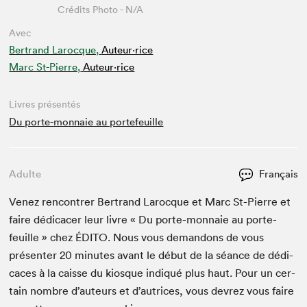
Crédits Photo - N/A
Avec
Bertrand Larocque,
Auteur·rice
Marc St-Pierre,
Auteur·rice
Livres présentés
Du porte-monnaie au portefeuille
Adulte
Français
Venez ren­con­tr­er Bertrand Larocque et Marc St-Pierre et
faire dédi­cac­er leur livre « Du porte-mon­naie au porte­
feuille » chez
ÉDI­TO
. Nous vous deman­dons de vous
présen­ter
20
min­utes avant le début de la séance de dédi­
caces à la caisse du kiosque indiqué plus haut. Pour un cer­
tain nom­bre d’auteurs et d’autrices, vous devrez vous faire