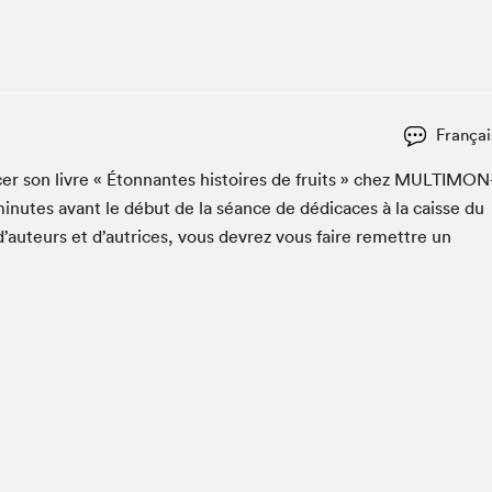
Club de lecture Braindate
Communication-Jeunesse au Salon
Le Salon dans ta classe
La Maison des libraires
Françai
Liseur Public
er son livre « Éton­nantes his­toires de fruits » chez
MUL­TI­MON
Vitrine du Festival littéraire international Metropolis
bleu
in­utes avant le début de la séance de dédi­caces à la caisse du
La lecture en cadeau
d’auteurs et d’autrices, vous devrez vous faire remet­tre un
L'Aparté
SLM PRO