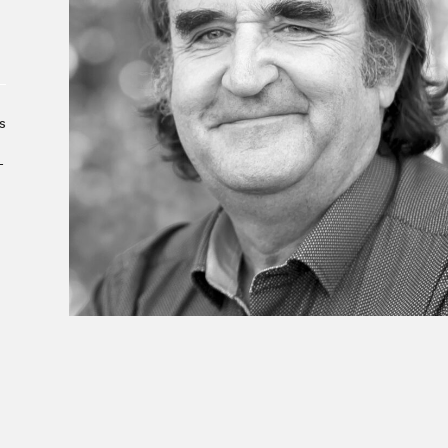
Le Salon dans la ville, espace
organisateur⋅rice
> SLM Pro
s
­