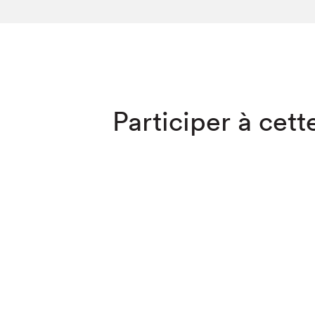
SLM 2020
SLM 2019
SLM 2018
Que cherc
Participer à cette