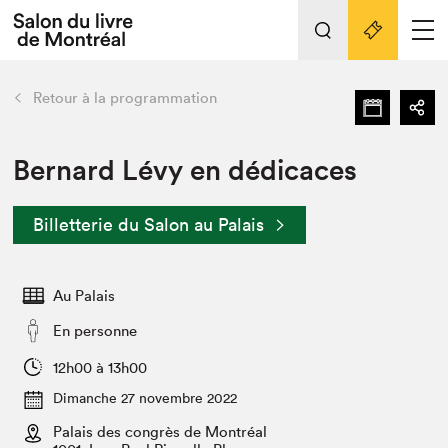
Tout sur l'édition 2022
Nos activités
retour
Retour à la programmation
Actualités
Liens pratiques
Bernard Lévy en dédicaces
Édition 2022
Billetterie du Salon au Palais
Vidéos et Balados
Planifier sa visite
Au Palais
Club de lecture Braindate
Nous connaître
En personne
Projets partenaires 2022
12h00 à 13h00
Espace médias
Dimanche 27 novembre 2022
Espace exposant⋅e⋅s
Archives
Palais des congrès de Montréal