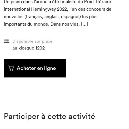
Un piano dans l’arène a été final­iste du Prix lit­téraire
inter­na­tion­al Hem­ing­way
2022
, l’un des con­cours de
nou­velles (français, anglais, espag­nol) les plus
impor­tants du monde. Dans nos vies, […]
Disponible sur place
au kiosque
1202
Acheter en ligne
Participer à cette activité