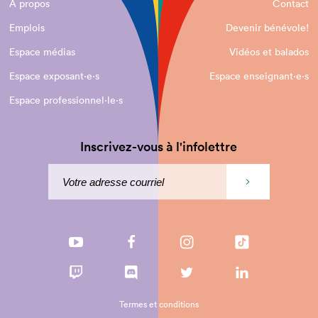
À propos
Contact
Emplois
Devenir bénévole!
Espace médias
Vidéos et balados
Espace exposant·e⋅s
Espace enseignant·e⋅s
Espace professionnel·le⋅s
Inscrivez-vous à l'infolettre
Termes et conditions