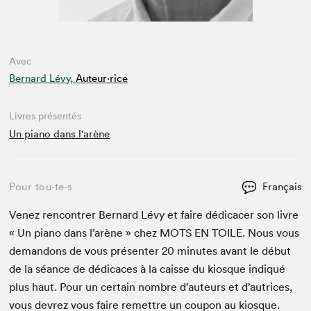
Avec
Bernard Lévy,
Auteur·rice
Livres présentés
Un piano dans l'arène
Pour tou⋅te⋅s
Français
Venez ren­con­tr­er Bernard Lévy et faire dédi­cac­er son livre
« Un piano dans l’arène » chez
MOTS
EN
TOILE
. Nous vous
deman­dons de vous présen­ter
20
min­utes avant le début
de la séance de dédi­caces à la caisse du kiosque indiqué
plus haut. Pour un cer­tain nom­bre d’auteurs et d’autrices,
vous devrez vous faire remet­tre un coupon au kiosque.