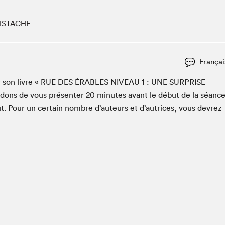
Club de lecture Braindate
PISTACHE
Communication-Jeunesse au Salon
Le Salon dans ta classe
La Maison des libraires
Françai
Liseur Public
r son livre «
RUE
DES
ÉRABLES
NIVEAU
1
:
UNE
SUR­PRISE
Vitrine du Festival littéraire international Metropolis
bleu
dons de vous présen­ter
20
min­utes avant le début de la séanc
La lecture en cadeau
t. Pour un cer­tain nom­bre d’auteurs et d’autrices, vous devrez
L'Aparté
SLM PRO