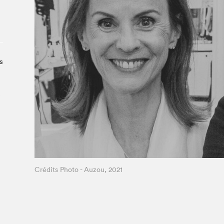
Le Salon dans la ville, espace
organisateur⋅rice
> SLM Pro
s
e
Crédits Photo - Auzou, 2021