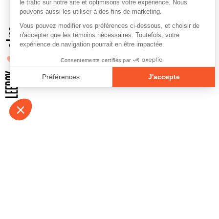
À propos
Contact
Emplois
Devenir bénévo
Espace médias
Vidéos et balad