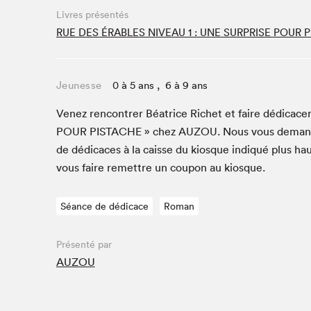
Livres présentés
Studio Radio-Canada
RUE DES ÉRABLES NIVEAU 1 : UNE SURPRISE POUR 
Matinées scolaires
Les matins Petits bonheurs (0-5 ans)
Espace Lis-moi MTL (12-18 ans)
Jeunesse
0 à 5 ans , 6 à 9 ans
Le grand jeu de lecture à voix haute du Salon
Venez ren­con­tr­er Béa­trice Richet et faire dédi­cac­e
Espace Montréal-Nord
POUR
PIS­TACHE
» chez
AUZOU
. Nous vous deman­
Tapis rouge des écrivain·e·s
de dédi­caces à la caisse du kiosque indiqué plus hau
Zone Manga
vous faire remet­tre un coupon au kiosque.
La Grande tournée de Bologne (Coin de survie des
illustrateur·rice·s)
Séance de dédicace
Roman
Espace jeunesse Desjardins
Présenté par
AUZOU
Archives
SLM 2021