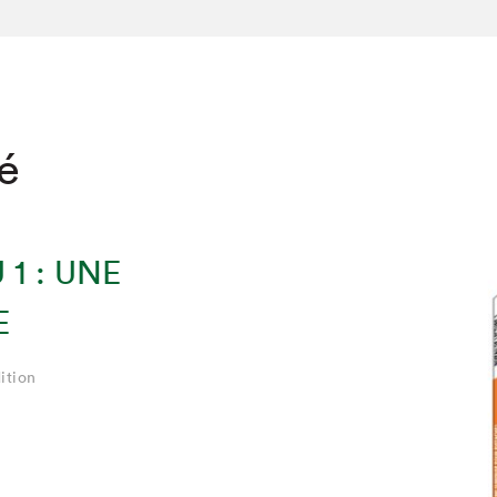
té
1 : UNE
E
ition