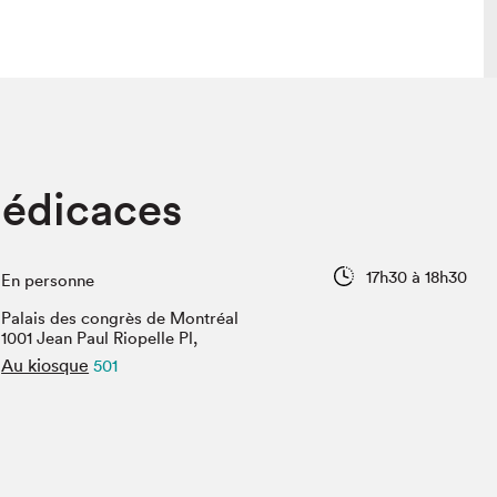
 visite
Nous connaître
dédicaces
lon
À propos
ée
Mission et valeurs
uverture
Équipe
17h30 à 18h30
En personne
au Salon
Politique de prévention du
harcèlement
Palais des congrès de Montréal
al Traiteur
1001 Jean Paul Riopelle Pl,
Politique d’écoresponsabilité
uestions des
Au kiosque
501
e⋅s