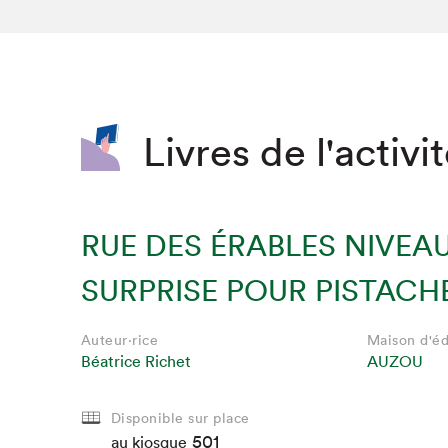
SLM 2020
SLM 2019
SLM 2018
Livres de l'activi
RUE DES ÉRABLES NIVEAU 
SURPRISE POUR PISTACH
Auteur·rice
Maison d'éd
Béatrice Richet
AUZOU
Disponible sur place
501
au kiosque