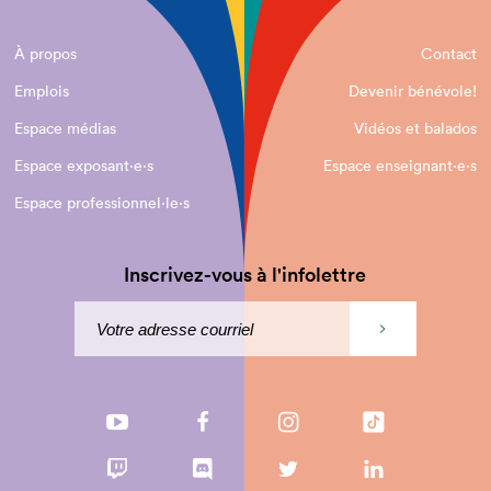
À propos
Contact
Emplois
Devenir bénévole!
Espace médias
Vidéos et balados
Espace exposant·e⋅s
Espace enseignant·e⋅s
Espace professionnel·le⋅s
Inscrivez-vous à l'infolettre