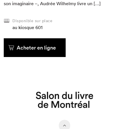
son imag­i­naire –, Audrée Wil­helmy livre un […]
Disponible sur place
au kiosque
601
Acheter en ligne
Que cherchez-vous?