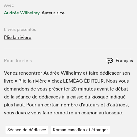
Avec
Audrée Wilhelmy,
Auteur·rice
Livres présentés
Plie la rivière
Pour tou⋅te⋅s
Français
Venez ren­con­tr­er Audrée Wil­helmy et faire dédi­cac­er son
livre « Plie la riv­ière » chez
LEMÉAC
ÉDI­TEUR
. Nous vous
deman­dons de vous présen­ter
20
min­utes avant le début
de la séance de dédi­caces à la caisse du kiosque indiqué
plus haut. Pour un cer­tain nom­bre d’auteurs et d’autrices,
vous devrez vous faire remet­tre un coupon au kiosque.
Séance de dédicace
Roman canadien et étranger