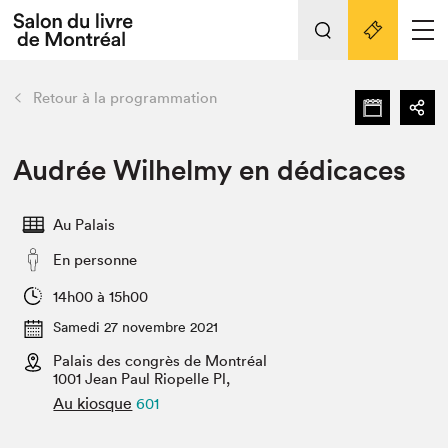
Tout sur l'édition 2022
Nos activités
retour
Retour à la programmation
Actualités
Liens pratiques
Audrée Wilhelmy en dédicaces
Édition 2022
Au Palais
Vidéos et Balados
En personne
Planifier sa visite
Club de lecture Braindate
14h00 à 15h00
Nous connaître
Samedi 27 novembre 2021
Palais des congrès de Montréal
Projets partenaires 2022
Espace médias
1001 Jean Paul Riopelle Pl,
Au kiosque
601
Espace exposant⋅e⋅s
Archives