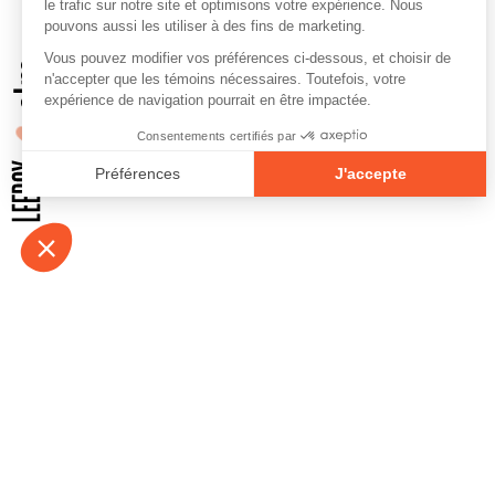
À propos
Contact
Emplois
Devenir bénévo
Espace médias
Vidéos et balad