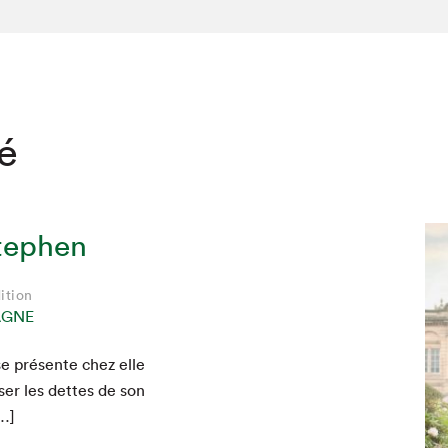
té
tephen
ition
AGNE
 présente chez elle
s­er les dettes de son
[…]