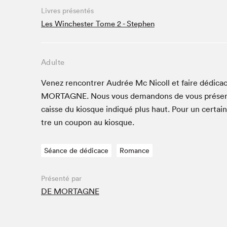
Livres présentés
Studio Radio-Canada
Les Winchester Tome 2 - Stephen
Matinées scolaires
Les matins Petits bonheurs (0-5 ans)
Espace Lis-moi MTL (12-18 ans)
Adulte
Le grand jeu de lecture à voix haute du Salon
Venez ren­con­tr­er Audrée Mc Nicoll et faire dédi­ca
Espace Montréal-Nord
MORTAGNE
. Nous vous deman­dons de vous présen
Tapis rouge des écrivain·e·s
caisse du kiosque indiqué plus haut. Pour un cer­tai
Zone Manga
tre un coupon au kiosque.
La Grande tournée de Bologne (Coin de survie des
illustrateur·rice·s)
Séance de dédicace
Romance
Espace jeunesse Desjardins
Présenté par
DE MORTAGNE
Archives
SLM 2021