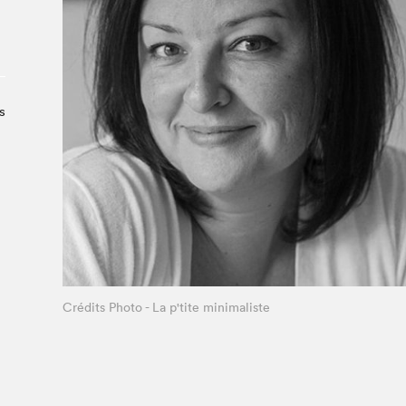
Le Salon dans la ville, espace
organisateur⋅rice
> SLM Pro
s
Crédits Photo - La p'tite minimaliste