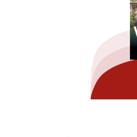
hez-vous?