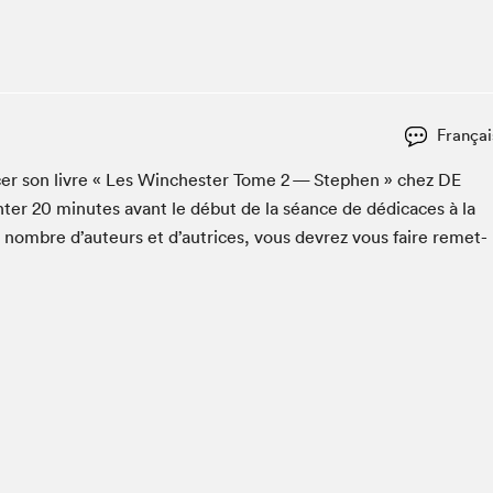
Club de lecture Braindate
Communication-Jeunesse au Salon
Le Salon dans ta classe
La Maison des libraires
Françai
Liseur Public
c­er son livre « Les Win­ches­ter Tome
2
— Stephen » chez
DE
Vitrine du Festival littéraire international Metropolis
bleu
­ter
20
min­utes avant le début de la séance de dédi­caces à la
La lecture en cadeau
n nom­bre d’auteurs et d’autrices, vous devrez vous faire remet­
L'Aparté
SLM PRO