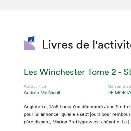
SLM 2020
SLM 2019
SLM 2018
Livres de l'activi
Les Winchester Tome 2 - S
Auteur·rice
Maison d'éd
Audrée Mc Nicoll
DE MORT
Angleterre,
1758
Lorsqu’un dénom­mé John Smith se
pour lui annon­cer qu’elle a sept jours pour rem­bour
père dis­paru, Mar­i­on Pret­ty­grew est anéantie. Le 