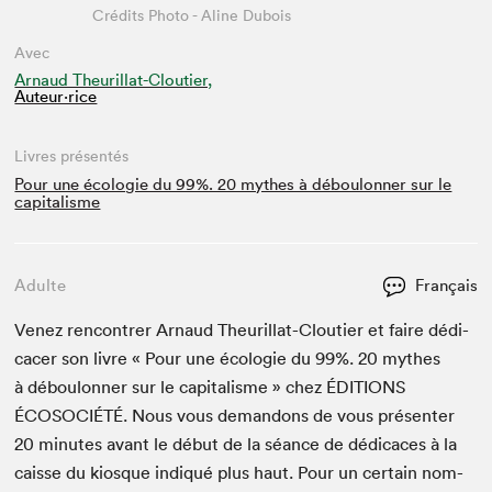
Crédits Photo - Aline Dubois
Avec
Arnaud Theurillat-Cloutier,
Auteur·rice
Livres présentés
Pour une écologie du 99%. 20 mythes à déboulonner sur le
capitalisme
Adulte
Français
Venez ren­con­tr­er Arnaud Theuril­lat-Clouti­er et faire dédi­
cac­er son livre « Pour une écolo­gie du
99
%.
20
mythes
à déboulon­ner sur le cap­i­tal­isme » chez
ÉDI­TIONS
ÉCOSO­CIÉTÉ
. Nous vous deman­dons de vous présen­ter
20
min­utes avant le début de la séance de dédi­caces à la
caisse du kiosque indiqué plus haut. Pour un cer­tain nom­