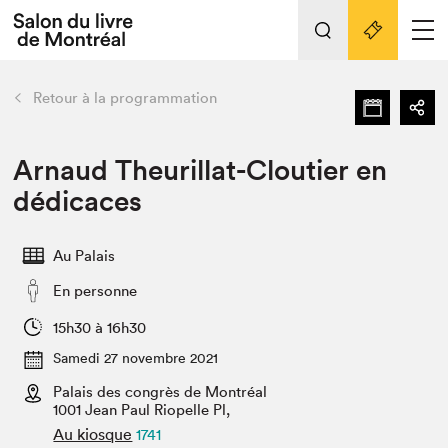
Tout sur l'édition 2022
Nos activités
retour
Retour à la programmation
Actualités
Liens pratiques
Arnaud Theurillat-Cloutier en
dédicaces
Édition 2022
Vidéos et Balados
Au Palais
Planifier sa visite
En personne
Club de lecture Braindate
Nous connaître
15h30 à 16h30
Samedi 27 novembre 2021
Projets partenaires 2022
Espace médias
Palais des congrès de Montréal
1001 Jean Paul Riopelle Pl,
Espace exposant⋅e⋅s
Archives
Au kiosque
1741