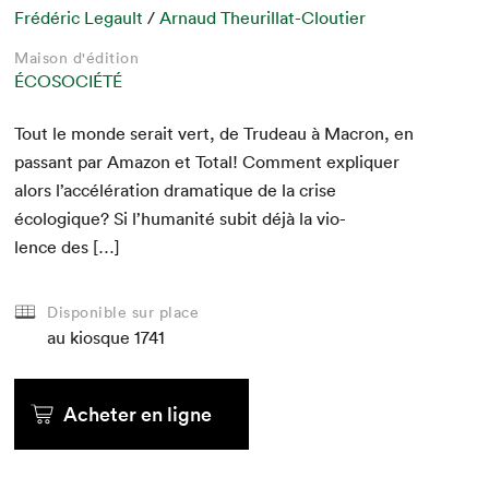
Frédéric Legault
/
Arnaud Theurillat-Cloutier
Maison d'édition
ÉCOSOCIÉTÉ
Tout le monde serait vert, de Trudeau à Macron, en
pas­sant par Ama­zon et Total! Com­ment expli­quer
alors l’accélération dra­ma­tique de la crise
écologique? Si l’humanité subit déjà la vio­
lence des […]
Disponible sur place
au kiosque
1741
Acheter en ligne