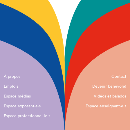
À propos
Contact
Emplois
Devenir bénévole!
Espace médias
Vidéos et balados
Espace exposant·e⋅s
Espace enseignant·e⋅s
Espace professionnel·le⋅s