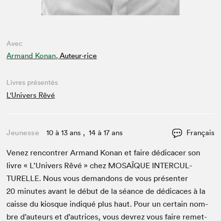
Avec
Armand Konan,
Auteur·rice
Livres présentés
L'Univers Rêvé
Jeunesse
10 à 13 ans , 14 à 17 ans
Français
Venez ren­con­tr­er Armand Konan et faire dédi­cac­er son
livre « L’U­nivers Rêvé » chez
MOSAÏQUE
INTER­CUL­
TURELLE
. Nous vous deman­dons de vous présen­ter
20
min­utes avant le début de la séance de dédi­caces à la
caisse du kiosque indiqué plus haut. Pour un cer­tain nom­
bre d’auteurs et d’autrices, vous devrez vous faire remet­