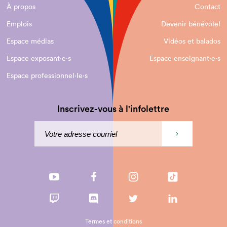
À propos
Contact
Emplois
Devenir bénévole!
Espace médias
Vidéos et balados
Espace exposant·e⋅s
Espace enseignant·e⋅s
Espace professionnel·le⋅s
Inscrivez-vous à l'infolettre
Termes et conditions