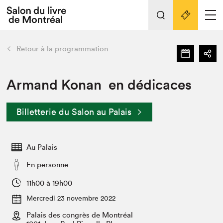
Tout sur l'édition 2022
Nos activités
retour
Retour à la programmation
Actualités
Liens pratiques
Armand Konan en dédicaces
Édition 2022
Billetterie du Salon au Palais
Vidéos et Balados
Planifier sa visite
Au Palais
Club de lecture Braindate
Nous connaître
En personne
Projets partenaires 2022
11h00 à 19h00
Espace médias
Mercredi 23 novembre 2022
Espace exposant⋅e⋅s
Archives
Palais des congrès de Montréal