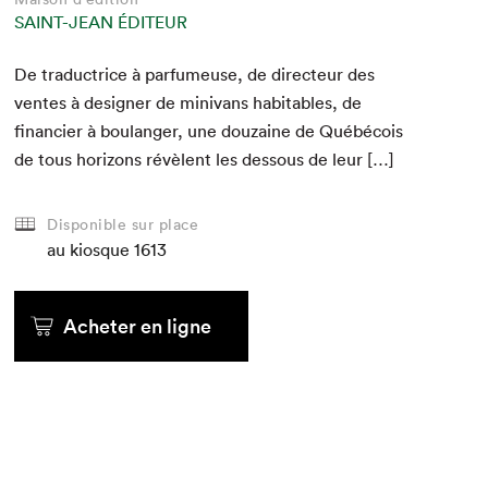
SAINT-JEAN ÉDITEUR
De tra­duc­trice à par­fumeuse, de directeur des
ventes à design­er de mini­vans hab­it­a­bles, de
financier à boulanger, une douzaine de Québé­cois
de tous hori­zons révè­lent les dessous de leur […]
Disponible sur place
au kiosque
1613
Acheter en ligne