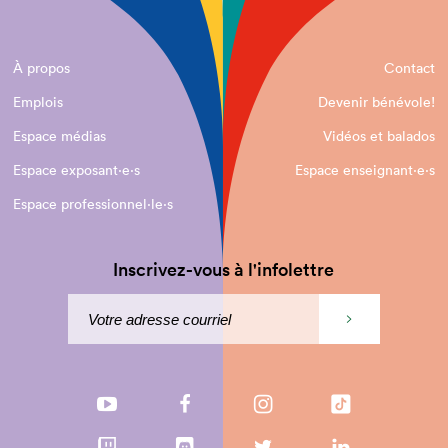
À propos
Contact
Emplois
Devenir bénévole!
Espace médias
Vidéos et balados
Espace exposant·e⋅s
Espace enseignant·e⋅s
Espace professionnel·le⋅s
Inscrivez-vous à l'infolettre