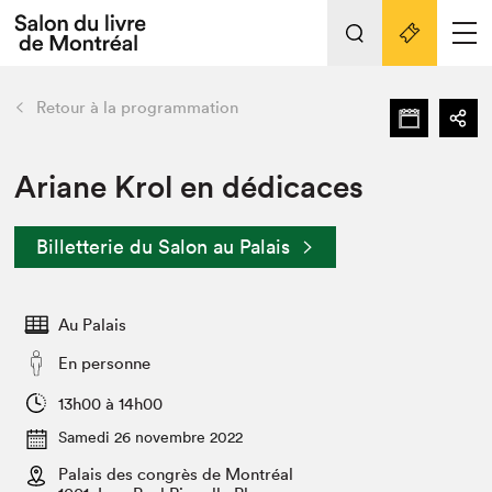
Tout sur l'édition 2022
Nos activités
retour
Retour à la programmation
Actualités
Liens pratiques
Ariane Krol en dédicaces
Édition 2022
Billetterie du Salon au Palais
Vidéos et Balados
Planifier sa visite
Au Palais
Club de lecture Braindate
Nous connaître
En personne
Projets partenaires 2022
13h00 à 14h00
Espace médias
Samedi 26 novembre 2022
Espace exposant⋅e⋅s
Archives
Palais des congrès de Montréal