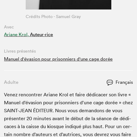
Crédits Photo - Samuel Gray
Avec
Ariane Krol,
Auteur·rice
Livres présentés
Manuel d'évasion pour prisonniers d'une cage dorée
Adulte
Français
Venez ren­con­tr­er Ari­ane Krol et faire dédi­cac­er son livre «
Manuel d’é­va­sion pour pris­on­niers d’une cage dorée » chez
SAINT-JEAN
ÉDI­TEUR
. Nous vous deman­dons de vous
présen­ter
20
min­utes avant le début de la séance de dédi­
caces à la caisse du kiosque indiqué plus haut. Pour un cer­
tain nom­bre d’auteurs et d’autrices, vous devrez vous faire