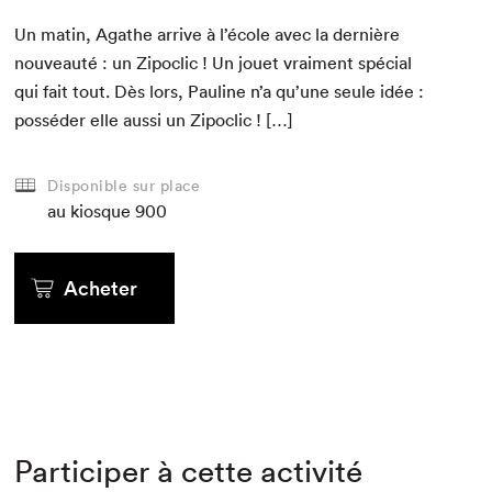
Un matin, Agathe arrive à l’école avec la dernière
nou­veauté : un Zipoclic ! Un jou­et vrai­ment spé­cial
qui fait tout. Dès lors, Pauline n’a qu’une seule idée :
pos­séder elle aus­si un Zipoclic ! […]
Disponible sur place
au kiosque
900
Acheter
Participer à cette activité