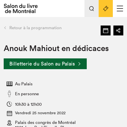
Tout sur l'édition 2022
Nos activités
retour
Retour à la programmation
Actualités
Liens pratiques
Anouk Mahiout en dédicaces
Édition 2022
Billetterie du Salon au Palais
Vidéos et Balados
Planifier sa visite
Au Palais
Club de lecture Braindate
Nous connaître
En personne
Projets partenaires 2022
10h30 à 12h00
Espace médias
Vendredi 25 novembre 2022
Espace exposant⋅e⋅s
Archives
Palais des congrès de Montréal