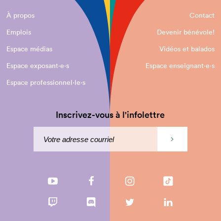
À propos
Contact
Emplois
Devenir bénévole!
Espace médias
Vidéos et balados
Espace exposant·e⋅s
Espace enseignant·e⋅s
Espace professionnel·le⋅s
Inscrivez-vous à l'infolettre