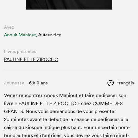
Avec
Anouk Mahiout,
Auteur·rice
Livres présentés
PAULINE ET LE ZIPOCLIC
Jeunesse
6 à 9 ans
Français
Venez ren­con­tr­er Anouk Mahiout et faire dédi­cac­er son
livre «
PAULINE
ET
LE
ZIPOCLIC
» chez
COMME
DES
GÉANTS
. Nous vous deman­dons de vous présen­ter
20
min­utes avant le début de la séance de dédi­caces à la
caisse du kiosque indiqué plus haut. Pour un cer­tain nom­
bre d’auteurs et d’autrices, vous devrez vous faire remet­