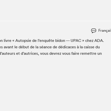
Club de lecture Braindate
Communication-Jeunesse au Salon
Le Salon dans ta classe
La Maison des libraires
Françai
Liseur Public
son livre « Autop­sie de l’en­quête bidon —
UPAC
» chez
ADA
.
Vitrine du Festival littéraire international Metropolis
bleu
s avant le début de la séance de dédi­caces à la caisse du
La lecture en cadeau
d’auteurs et d’autrices, vous devrez vous faire remet­tre un
L'Aparté
SLM PRO