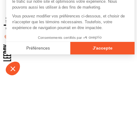
À propos
Contact
Emplois
Devenir bénévo
Espace médias
Vidéos et balad