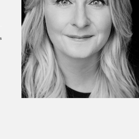
Le Salon dans la ville, espace
organisateur⋅rice
> SLM Pro
s