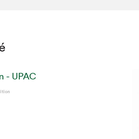
té
on - UPAC
ition