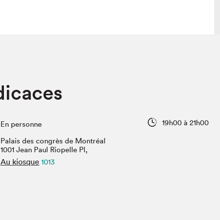
 visite
Nous connaître
dicaces
lon
À propos
ée
Mission et valeurs
uverture
Équipe
19h00 à 21h00
En personne
au Salon
Politique de prévention du
harcèlement
Palais des congrès de Montréal
al Traiteur
1001 Jean Paul Riopelle Pl,
Politique d’écoresponsabilité
uestions des
Au kiosque
1013
e⋅s