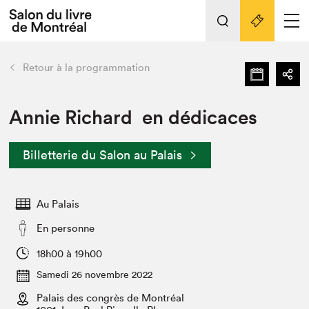
Tout sur l'édition 2022
Nos activités
retour
Retour à la programmation
Actualités
Liens pratiques
Annie Richard en dédicaces
Édition 2022
Billetterie du Salon au Palais
Vidéos et Balados
Planifier sa visite
Au Palais
Club de lecture Braindate
Nous connaître
En personne
Projets partenaires 2022
18h00 à 19h00
Espace médias
Samedi 26 novembre 2022
Espace exposant⋅e⋅s
Archives
Palais des congrès de Montréal