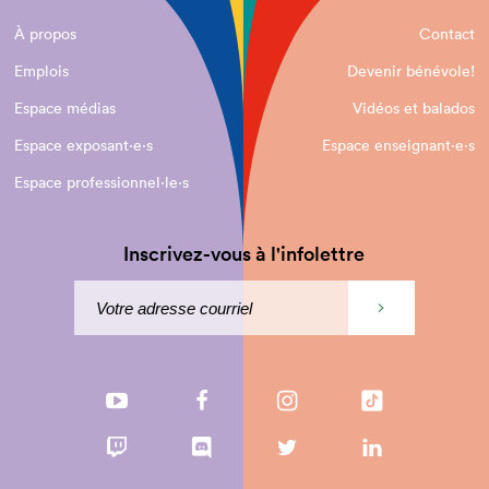
À propos
Contact
Emplois
Devenir bénévole!
Espace médias
Vidéos et balados
Espace exposant·e⋅s
Espace enseignant·e⋅s
Espace professionnel·le⋅s
Inscrivez-vous à l'infolettre