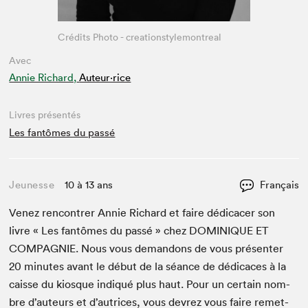
Crédits Photo - creationstylemontreal
Avec
Annie Richard,
Auteur·rice
Livres présentés
Les fantômes du passé
Jeunesse
10 à 13 ans
Français
Venez ren­con­tr­er Annie Richard et faire dédi­cac­er son
livre « Les fan­tômes du passé » chez
DOMINIQUE
ET
COM­PAG­NIE
. Nous vous deman­dons de vous présen­ter
20
min­utes avant le début de la séance de dédi­caces à la
caisse du kiosque indiqué plus haut. Pour un cer­tain nom­
bre d’auteurs et d’autrices, vous devrez vous faire remet­