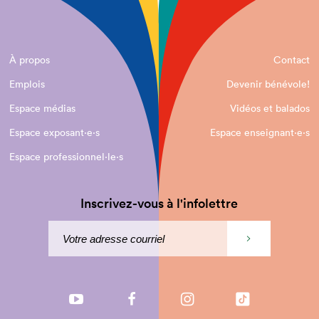
À propos
Contact
Emplois
Devenir bénévole!
Espace médias
Vidéos et balados
Espace exposant·e⋅s
Espace enseignant·e⋅s
Espace professionnel·le⋅s
Inscrivez-vous à l'infolettre