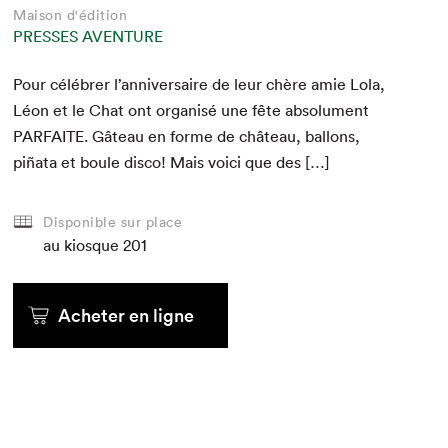
Maison d'édition
PRESSES AVENTURE
Pour célébr­er l’anniversaire de leur chère amie Lola,
Léon et le Chat ont organ­isé une fête absol­u­ment
PAR­FAITE
. Gâteau en forme de château, bal­lons,
piña­ta et boule dis­co! Mais voici que des […]
Disponible sur place
au kiosque
201
Acheter en ligne