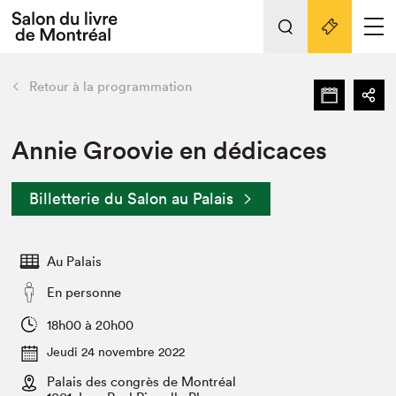
Tout sur l'édition 2022
Nos activités
retour
Retour à la programmation
Actualités
Liens pratiques
Annie Groovie en dédicaces
Édition 2022
Billetterie du Salon au Palais
Vidéos et Balados
Planifier sa visite
Au Palais
Club de lecture Braindate
Nous connaître
En personne
Projets partenaires 2022
18h00 à 20h00
Espace médias
Jeudi 24 novembre 2022
Espace exposant⋅e⋅s
Archives
Palais des congrès de Montréal