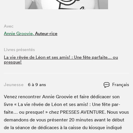
Avec
Annie Groovie,
Auteur·rice
Livres présentés
La vie rêvée de Léon et ses amis! : Une fête parfaite… ou
presque!
Jeunesse
6 à 9 ans
Français
Venez ren­con­tr­er Annie Groovie et faire dédi­cac­er son
livre « La vie rêvée de Léon et ses amis! : Une fête par­
faite… ou presque! » chez
PRESS­ES
AVEN­TURE
. Nous vous
deman­dons de vous présen­ter
20
min­utes avant le début
de la séance de dédi­caces à la caisse du kiosque indiqué