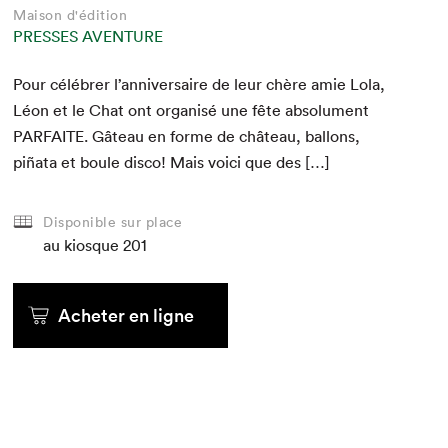
Maison d'édition
PRESSES AVENTURE
Pour célébr­er l’anniversaire de leur chère amie Lola,
Léon et le Chat ont organ­isé une fête absol­u­ment
PAR­FAITE
. Gâteau en forme de château, bal­lons,
piña­ta et boule dis­co! Mais voici que des […]
Disponible sur place
au kiosque
201
Acheter en ligne