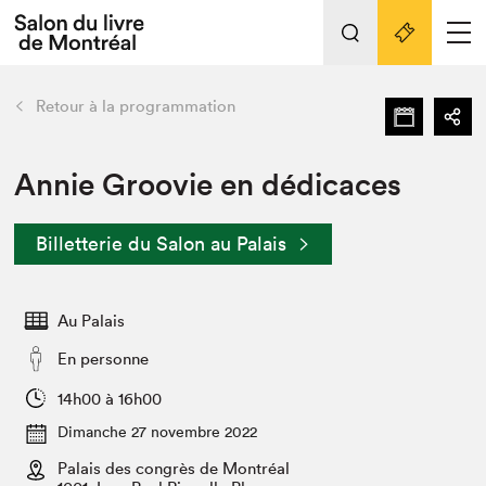
Tout sur l'édition 2022
Nos activités
retour
Retour à la programmation
Actualités
Liens pratiques
Annie Groovie en dédicaces
Édition 2022
Billetterie du Salon au Palais
Vidéos et Balados
Planifier sa visite
Au Palais
Club de lecture Braindate
Nous connaître
En personne
Projets partenaires 2022
14h00 à 16h00
Espace médias
Dimanche 27 novembre 2022
Espace exposant⋅e⋅s
Archives
Palais des congrès de Montréal