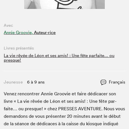
Avec
Annie Groovie,
Auteur·rice
Livres présentés
La vie rêvée de Léon et ses amis! : Une fête parfaite… ou
presque!
Jeunesse
6 à 9 ans
Français
Venez ren­con­tr­er Annie Groovie et faire dédi­cac­er son
livre « La vie rêvée de Léon et ses amis! : Une fête par­
faite… ou presque! » chez
PRESS­ES
AVEN­TURE
. Nous vous
deman­dons de vous présen­ter
20
min­utes avant le début
de la séance de dédi­caces à la caisse du kiosque indiqué