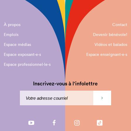
À propos
Contact
Emplois
Devenir bénévole!
Espace médias
Vidéos et balados
Espace exposant·e⋅s
Espace enseignant·e⋅s
Espace professionnel·le⋅s
Inscrivez-vous à l'infolettre