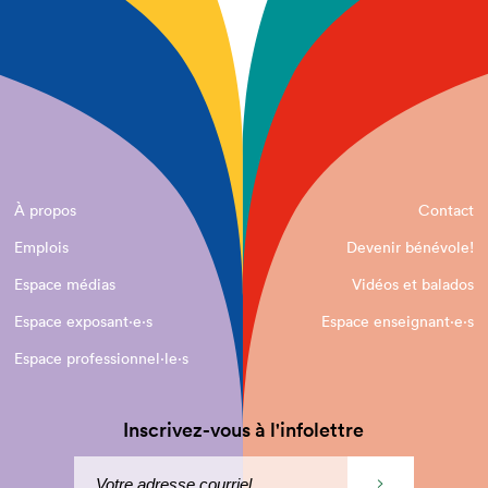
À propos
Contact
Emplois
Devenir bénévole!
Espace médias
Vidéos et balados
Espace exposant·e⋅s
Espace enseignant·e⋅s
Espace professionnel·le⋅s
Inscrivez-vous à l'infolettre