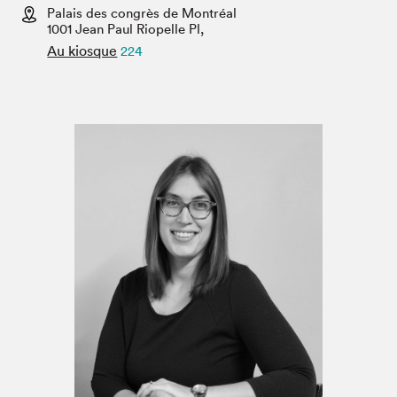
Espace enseignant·e·s
Palais des congrès de Montréal
1001 Jean Paul Riopelle Pl,
Espace pro
Au kiosque
224