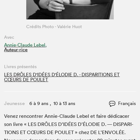
Crédits Photo - Valérie Huot
Avec
Annie-Claude Lebel,
Auteur·rice
Livres présentés
LES DRÔLES D'IDÉES D'ÉLODIE D. - DISPARITIONS ET
CŒURS DE POULET
Jeunesse
6 à 9 ans , 10 à 13 ans
Français
Venez ren­con­tr­er Annie-Claude Lebel et faire dédi­cac­er
son livre «
LES
DRÔLES
D’IDÉES D’ÉLODIE D. —
DIS­PARI­
TIONS
ET
CŒURS
DE
POULET
» chez
DE
L’EN­VOLÉE.