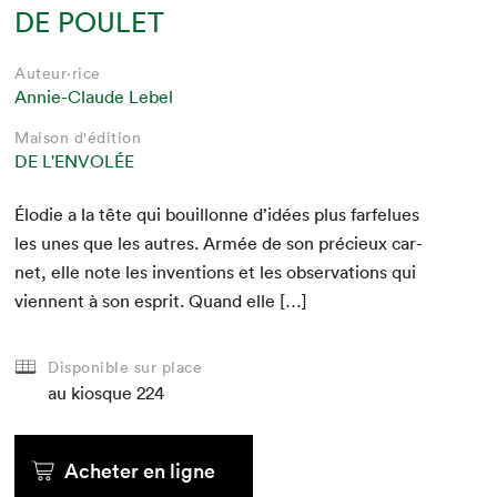
DE POULET
Auteur·rice
Annie-Claude Lebel
Maison d'édition
DE L'ENVOLÉE
Élodie a la tête qui bouil­lonne d’idées plus far­felues
les unes que les autres. Armée de son pré­cieux car­
net, elle note les inven­tions et les obser­va­tions qui
vien­nent à son esprit. Quand elle […]
Disponible sur place
au kiosque
224
Acheter en ligne