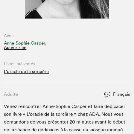
Avec
Anne-Sophie Casper,
Auteur·rice
Livres présentés
L'oracle de la sorcière
Adulte
Français
Venez ren­con­tr­er Anne-Sophie Casper et faire dédi­cac­er
son livre « L’o­r­a­cle de la sor­cière » chez
ADA
. Nous vous
deman­dons de vous présen­ter
20
min­utes avant le début
de la séance de dédi­caces à la caisse du kiosque indiqué