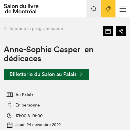
Tout sur l'édition 2022
Nos activités
retour
Retour à la programmation
Actualités
Liens pratiques
Anne-Sophie Casper en
dédicaces
Édition 2022
Vidéos et Balados
Billetterie du Salon au Palais
Planifier sa visite
Club de lecture Braindate
Nous connaître
Au Palais
Projets partenaires 2022
En personne
Espace médias
17h00 à 19h00
Espace exposant⋅e⋅s
Archives
Jeudi 24 novembre 2022