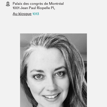
Espace enseignant·e·s
Palais des congrès de Montréal
1001 Jean Paul Riopelle Pl,
Espace pro
Au kiosque
1013