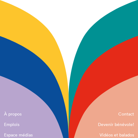
À propos
Contact
Emplois
Devenir bénévole!
Espace médias
Vidéos et balados