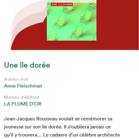
Une île dorée
Auteur·rice
Anne Fleischman
Maison d'édition
LA PLUME D'OR
Jean-Jacques Rousseau voulait se remé­mor­er sa
jeunesse sur son île dorée.
II
n’ou­bliera jamais ce
qu’il y trou­vera… Le cadavre d’un célèbre archi­tecte