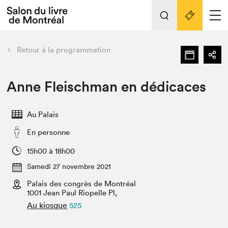
Tout sur l'édition 2022
Nos activités
retour
Retour à la programmation
Actualités
Liens pratiques
Anne Fleischman en dédicaces
Édition 2022
Au Palais
Vidéos et Balados
En personne
Planifier sa visite
Club de lecture Braindate
15h00 à 18h00
Nous connaître
Samedi 27 novembre 2021
Palais des congrès de Montréal
Projets partenaires 2022
Espace médias
1001 Jean Paul Riopelle Pl,
Au kiosque
525
Espace exposant⋅e⋅s
Archives