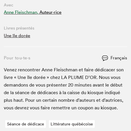
Avec
Anne Fleischman,
Auteur·rice
Livres présentés
Une île dorée
Pour tou⋅te⋅s
Français
Venez ren­con­tr­er Anne Fleis­chman et faire dédi­cac­er son
livre « Une île dorée » chez
LA
PLUME
D’OR. Nous vous
deman­dons de vous présen­ter
20
min­utes avant le début
de la séance de dédi­caces à la caisse du kiosque indiqué
plus haut. Pour un cer­tain nom­bre d’auteurs et d’autrices,
vous devrez vous faire remet­tre un coupon au kiosque.
Séance de dédicace
Littérature québécoise