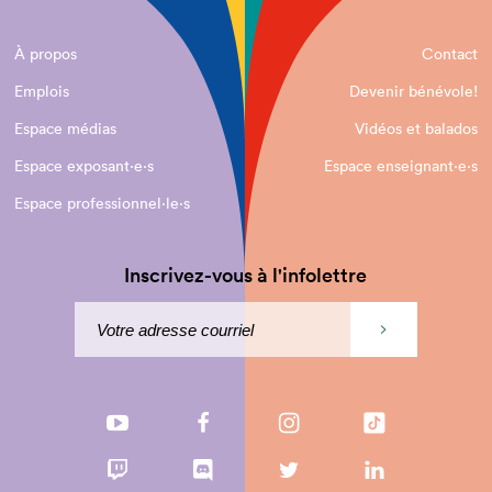
À propos
Contact
Emplois
Devenir bénévole!
Espace médias
Vidéos et balados
Espace exposant·e⋅s
Espace enseignant·e⋅s
Espace professionnel·le⋅s
Inscrivez-vous à l'infolettre